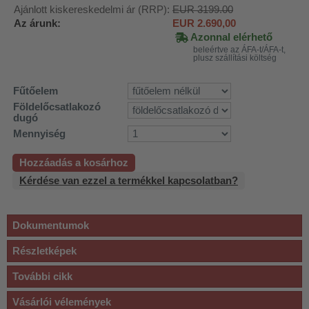
Ajánlott kiskereskedelmi ár (RRP):
EUR 3199.00
Az árunk:
EUR
2.690,00
Azonnal elérhető
beleértve az ÁFA-t/ÁFA-t,
plusz szállítási költség
Fűtőelem
Földelőcsatlakozó
dugó
Mennyiség
Hozzáadás a kosárhoz
Kérdése van ezzel a termékkel kapcsolatban?
Dokumentumok
Részletképek
További cikk
Vásárlói vélemények