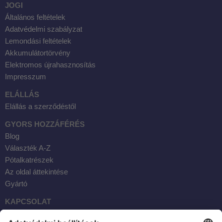
JOGI
Általános feltételek
Adatvédelmi szabályzat
Lemondási feltételek
Akkumulátortörvény
Elektromos újrahasznosítás
Impresszum
ELÁLLÁS
Elállás a szerződéstől
GYORS HOZZÁFÉRÉS
Blog
Választék A-Z
Pótalkatrészek
Az oldal áttekintése
Gyártó
KAPCSOLAT
Facebook