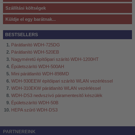
Szállítási költségek
Küldje el egy barátnak...
BESTSELLERS
Párátlanító WDH-725DG
Párátlanító WDH-520EB
Nagyméretű építőipari szárító WDH-1200HT
Épületszárító WDH-500AH
Mini párátlanító WDH-898MD
WDH-930EEW építőipari szárító WLAN vezérléssel
WDH-310EKW párátlanító WLAN vezérléssel
WDH-DS3 nedvszívó páramentesítő készülék
Épületszárító WDH-50B
HEPA szűrő WDH-DS3
PARTNEREINK