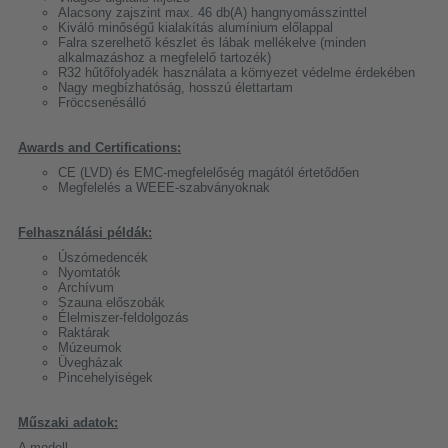
Alacsony zajszint max. 46 db(A) hangnyomásszinttel
Kiváló minőségű kialakítás alumínium előlappal
Falra szerelhető készlet és lábak mellékelve (minden
alkalmazáshoz a megfelelő tartozék)
R32 hűtőfolyadék használata a környezet védelme érdekében
Nagy megbízhatóság, hosszú élettartam
Fröccsenésálló
Awards and Certifications:
CE (LVD) és EMC-megfelelőség magától értetődően
Megfelelés a WEEE-szabványoknak
Felhasználási példák:
Úszómedencék
Nyomtatók
Archívum
Szauna előszobák
Élelmiszer-feldolgozás
Raktárak
Múzeumok
Üvegházak
Pincehelyiségek
Műszaki adatok:
A modell