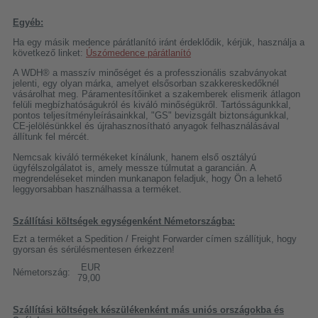
Egyéb:
Ha egy másik medence párátlanító iránt érdeklődik, kérjük, használja a
következő linket:
Úszómedence párátlanító
A WDH® a masszív minőséget és a professzionális szabványokat
jelenti, egy olyan márka, amelyet elsősorban szakkereskedőknél
vásárolhat meg. Páramentesítőinket a szakemberek elismerik átlagon
felüli megbízhatóságukról és kiváló minőségükről. Tartósságunkkal,
pontos teljesítményleírásainkkal, "GS" bevizsgált biztonságunkkal,
CE-jelölésünkkel és újrahasznosítható anyagok felhasználásával
állítunk fel mércét.
Nemcsak kiváló termékeket kínálunk, hanem első osztályú
ügyfélszolgálatot is, amely messze túlmutat a garancián. A
megrendeléseket minden munkanapon feladjuk, hogy Ön a lehető
leggyorsabban használhassa a terméket.
Szállítási költségek egységenként Németországba:
Ezt a terméket a Spedition / Freight Forwarder címen szállítjuk, hogy
gyorsan és sérülésmentesen érkezzen!
EUR
Németország:
79,00
Szállítási költségek készülékenként más uniós országokba és