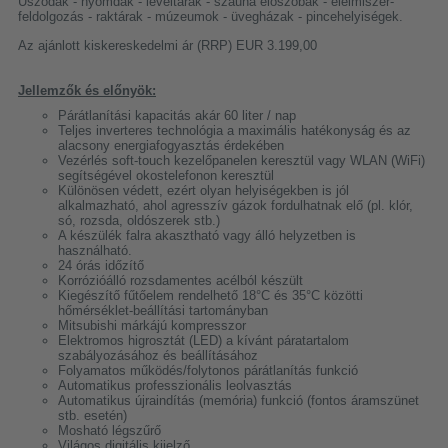
Uszodák - nyomdák - levéltárak - szauna előszobák - élelmiszer-
feldolgozás - raktárak - múzeumok - üvegházak - pincehelyiségek.
Az ajánlott kiskereskedelmi ár (RRP) EUR 3.199,00
Jellemzők és előnyök:
Párátlanítási kapacitás akár 60 liter / nap
Teljes inverteres technológia a maximális hatékonyság és az
alacsony energiafogyasztás érdekében
Vezérlés soft-touch kezelőpanelen keresztül vagy WLAN (WiFi)
segítségével okostelefonon keresztül
Különösen védett, ezért olyan helyiségekben is jól
alkalmazható, ahol agresszív gázok fordulhatnak elő (pl. klór,
só, rozsda, oldószerek stb.)
A készülék falra akasztható vagy álló helyzetben is
használható.
24 órás időzítő
Korrózióálló rozsdamentes acélból készült
Kiegészítő fűtőelem rendelhető 18°C és 35°C közötti
hőmérséklet-beállítási tartományban
Mitsubishi márkájú kompresszor
Elektromos higrosztát (LED) a kívánt páratartalom
szabályozásához és beállításához
Folyamatos működés/folytonos párátlanítás funkció
Automatikus professzionális leolvasztás
Automatikus újraindítás (memória) funkció (fontos áramszünet
stb. esetén)
Mosható légszűrő
Világos digitális kijelző