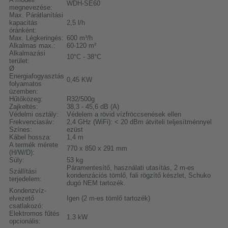
WDH-SE60
megnevezése:
Max. Párátlanítási
kapacitás
2,5 l/h
óránként:
Max. Légkeringés:
600 m³/h
Alkalmas max.:
60-120 m²
Alkalmazási
10°C - 38°C
terület:
Ø
Energiafogyasztás
0,45 KW
folyamatos
üzemben:
Hűtőközeg:
R32/500g
Zajkeltés:
38,3 - 45,6 dB (A)
Védelmi osztály:
Védelem a rövid vízfröccsenések ellen
Frekvenciasáv:
2,4 GHz (WiFi): < 20 dBm átviteli teljesítménnyel
Színes:
ezüst
Kábel hossza:
1,4 m
A termék mérete
770 x 850 x 291 mm
(H/W/D):
Súly:
53 kg
Páramentesítő, használati utasítás, 2 m-es
Szállítási
kondenzációs tömlő, fali rögzítő készlet, Schuko
terjedelem:
dugó NEM tartozék.
Kondenzvíz-
elvezető
Igen (2 m-es tömlő tartozék)
csatlakozó:
Elektromos fűtés
1.3 kW
opcionális: