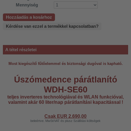
Mennyiség
Hozzáadás a kosárhoz
Kérdése van ezzel a termékkel kapcsolatban?
A tétel részletei
Most kiegészítő fűtőelemmel és biztonsági dugóval is kapható.
Úszómedence párátlanító
WDH-SE60
teljes inverteres technológiával és WLAN funkcióval,
valamint akár 60 liter/nap párátlanítási kapacitással !
Csak EUR
2.690,00
beleértve. MwSt/VAT és plusz Szállítási költségek