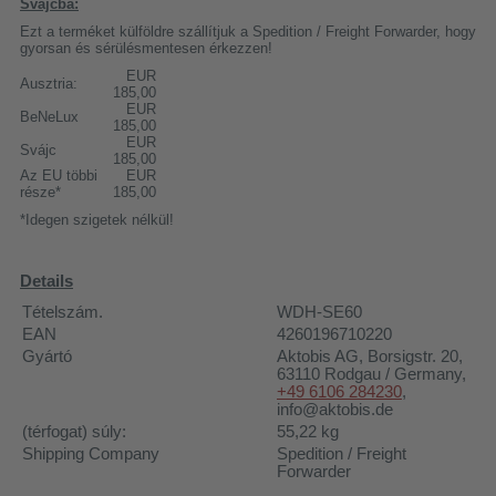
Svájcba:
Ezt a terméket külföldre szállítjuk a Spedition / Freight Forwarder, hogy
gyorsan és sérülésmentesen érkezzen!
EUR
Ausztria:
185,00
EUR
BeNeLux
185,00
EUR
Svájc
185,00
Az EU többi
EUR
része*
185,00
*Idegen szigetek nélkül!
Details
Tételszám.
WDH-SE60
EAN
4260196710220
Gyártó
Aktobis AG
, Borsigstr. 20,
63110 Rodgau / Germany,
+49 6106 284230
,
info@aktobis.de
(térfogat) súly:
55,22
kg
Shipping Company
Spedition / Freight
Forwarder