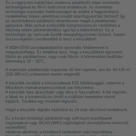
Ez a nagyszerű kialakítású medence párátlanító teljes inverteres
technológiával és Wi-Fi funkcióval rendelkezik. Az inverteres
technológia maximális hatékonyságot és ezáltal a hagyományos
modellekhez képest jelentősen kisebb áramfogyasztást biztosít! Így
az úszómedence párátlanító dinamikusan reagál a párátlanítási
igényekre. Más szóval a készülék kompresszora és ventilátora a
helyiség relatív páratartalmához igazítja a teljesítményt. Ez a
technológia így nemcsak kisebb energiafogyasztást biztosít, hanem
összességében csendesebbé is teszi a készüléket!
A WDH-SE60 uszodapárátlanítót opcionális fűtőelemmel is
megvásárolhatja. Ez lehetővé teszi, hogy a készülékkel egyszerre
fűtsön és párátlanítson, vagy csak fűtsön. A hőmérséklet beállítási
tartománya 18 ~ 35°C.
A maximális párátlanítási kapacitás 60 liter naponta, ami kb. 60-120 m²
(150-300 m³) szobaméret esetén elegendő.
A készülék továbbá a környezetbarát R32 hűtőközeggel, valamint a
Mitsubishi márkakompresszorával van felszerelve.
A készülék falra akasztható vagy állva is használható. A fali rögzítés,
a lábak és a kondenzációs tömlő a szállítási terjedelem részét
képezik. Továbbá egy mosható légszűrő.
Végül a készülék digitális kijelzővel és 24 órás időzítővel rendelkezik.
Ez a kiváló minőségű párátlanító egy soft-touch kezelőpanel
segítségével vagy WLAN (WiFi) segítségével okostelefonon keresztül
vezérelhető.
Ideálisan alkalmas a következő területeken való használatra: -