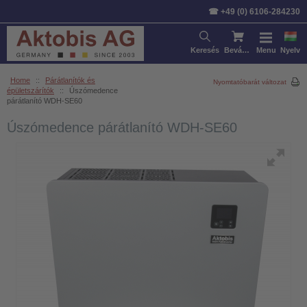
☎ +49 (0) 6106-284230
Keresés
Bevásárlókosár
Menu
Nyelv
Home
::
Párátlanítók és
Nyomtatóbarát változat
épületszárítók
::
Úszómedence
párátlanító WDH-SE60
Úszómedence párátlanító WDH-SE60