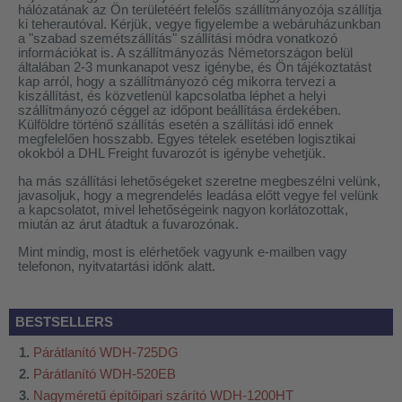
hálózatának az Ön területéért felelős szállítmányozója szállítja
ki teherautóval. Kérjük, vegye figyelembe a webáruházunkban
a "szabad szemétszállítás" szállítási módra vonatkozó
információkat is. A szállítmányozás Németországon belül
általában 2-3 munkanapot vesz igénybe, és Ön tájékoztatást
kap arról, hogy a szállítmányozó cég mikorra tervezi a
kiszállítást, és közvetlenül kapcsolatba léphet a helyi
szállítmányozó céggel az időpont beállítása érdekében.
Külföldre történő szállítás esetén a szállítási idő ennek
megfelelően hosszabb. Egyes tételek esetében logisztikai
okokból a DHL Freight fuvarozót is igénybe vehetjük.
ha más szállítási lehetőségeket szeretne megbeszélni velünk,
javasoljuk, hogy a megrendelés leadása előtt vegye fel velünk
a kapcsolatot, mivel lehetőségeink nagyon korlátozottak,
miután az árut átadtuk a fuvarozónak.
Mint mindig, most is elérhetőek vagyunk e-mailben vagy
telefonon, nyitvatartási időnk alatt.
BESTSELLERS
Párátlanító WDH-725DG
Párátlanító WDH-520EB
Nagyméretű építőipari szárító WDH-1200HT