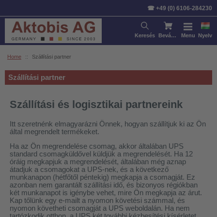
☎ +49 (0) 6106-284230
Keresés
Bevásárlókosár
Menu
Nyelv
Home
::
Szállítási partner
Szállítási partner
Szállítási és logisztikai partnereink
Itt szeretnénk elmagyarázni Önnek, hogyan szállítjuk ki az Ön
által megrendelt termékeket.
Ha az Ön megrendelése csomag, akkor általában UPS
standard csomagküldővel küldjük a megrendelését. Ha 12
óráig megkapjuk a megrendelését, általában még aznap
átadjuk a csomagokat a UPS-nek, és a következő
munkanapon (hétfőtől péntekig) megkapja a csomagját. Ez
azonban nem garantált szállítási idő, és bizonyos régiókban
két munkanapot is igénybe vehet, mire Ön megkapja az árut.
Kap tőlünk egy e-mailt a nyomon követési számmal, és
nyomon követheti csomagját a UPS weboldalán. Ha nem
tartózkodik otthon, a UPS két további kézbesítési kísérletet