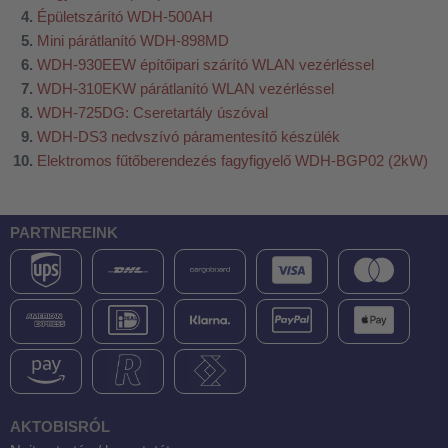
Épületszárító WDH-500AH
Mini párátlanító WDH-898MD
WDH-930EEW építőipari szárító WLAN vezérléssel
WDH-310EKW párátlanító WLAN vezérléssel
WDH-725DG: Cseretartály úszóval
WDH-DS3 nedvszívó páramentesítő készülék
Elektromos fűtőberendezés fagyfigyelő WDH-BGP02 (2kW)
PARTNEREINK
AKTOBISRÓL