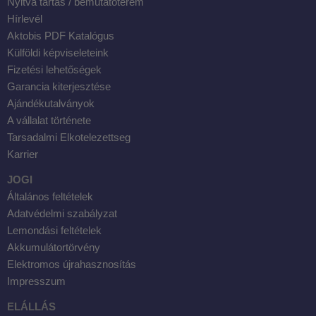
Nyitva tartás / bemutatóterem
Hírlevél
Aktobis PDF Katalógus
Külföldi képviseleteink
Fizetési lehetőségek
Garancia kiterjesztése
Ajándékutalványok
A vállalat története
Tarsadalmi Elkotelezettseg
Karrier
JOGI
Általános feltételek
Adatvédelmi szabályzat
Lemondási feltételek
Akkumulátortörvény
Elektromos újrahasznosítás
Impresszum
ELÁLLÁS