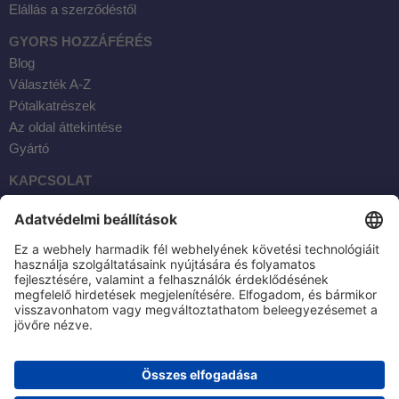
Elállás a szerződéstől
GYORS HOZZÁFÉRÉS
Blog
Választék A-Z
Pótalkatrészek
Az oldal áttekintése
Gyártó
KAPCSOLAT
Facebook
Instagram
YouTube
E-mail
AKTOBIS AG
BORSIGSTR. 20
63110 RODGAU / NÉMETORSZÁG
TEL: +49 6106 284230