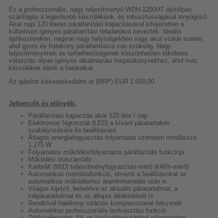
Ez a professzionális, nagy teljesítményű WDH-1200HT építőipari
szárítógép a legerősebb készülékünk, és robusztusságával lenyűgöző.
Akár napi 120 literes párátlanítási kapacitásával kifejezetten a
különösen igényes párátlanítási feladatokra tervezték. Ideális
építkezéseken, nagyon nagy helyiségekben vagy akut vízkár esetén,
ahol gyors és hatékony párátlanításra van szükség. Nagy
teljesítményének és terhelhetőségének köszönhetően tökéletes
választás olyan igényes alkalmazási forgatókönyvekhez, ahol más
készülékek elérik a határaikat.
Az ajánlott kiskereskedelmi ár (RRP) EUR 1.650,00
Jellemzők és előnyök:
Párátlanítási kapacitás akár 120 liter / nap
Elektromos higrosztát (LED) a kívánt páratartalom
szabályozására és beállítására
Átlagos energiafogyasztás folyamatos üzemben mindössze
1,275 W
Folyamatos működés/folyamatos párátlanítás funkciója
Működési óraszámláló
Kalibrált (MID) teljesítményfogyasztás-mérő (kW/h-mérő)
Automatikus memóriafunkció, elmenti a beállításokat az
automatikus működéshez áramkimaradás után is
Világos kijelző, beleértve az aktuális páratartalmat, a
célpáratartalmat és az állapot áttekintését is
Rendkívül hatékony rotációs kompresszorral felszerelt
Automatikus professzionális leolvasztási funkció
Zökkenőmentes 1%-os lépésekben történő páratartalom-