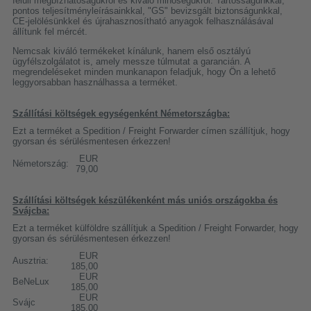
felüli megbízhatóságukról és kiváló minőségükről. Tartósságunkkal,
pontos teljesítményleírásainkkal, "GS" bevizsgált biztonságunkkal,
CE-jelölésünkkel és újrahasznosítható anyagok felhasználásával
állítunk fel mércét.
Nemcsak kiváló termékeket kínálunk, hanem első osztályú
ügyfélszolgálatot is, amely messze túlmutat a garancián. A
megrendeléseket minden munkanapon feladjuk, hogy Ön a lehető
leggyorsabban használhassa a terméket.
Szállítási költségek egységenként Németországba:
Ezt a terméket a Spedition / Freight Forwarder címen szállítjuk, hogy
gyorsan és sérülésmentesen érkezzen!
EUR
Németország:
79,00
Szállítási költségek készülékenként más uniós országokba és
Svájcba:
Ezt a terméket külföldre szállítjuk a Spedition / Freight Forwarder, hogy
gyorsan és sérülésmentesen érkezzen!
EUR
Ausztria:
185,00
EUR
BeNeLux
185,00
EUR
Svájc
185,00