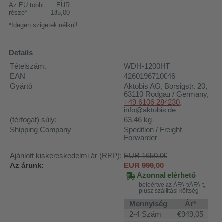
Az EU többi
EUR
része*
185,00
*Idegen szigetek nélkül!
Details
Tételszám.
WDH-1200HT
EAN
4260196710046
Gyártó
Aktobis AG
, Borsigstr. 20,
63110 Rodgau / Germany,
+49 6106 284230
,
info@aktobis.de
(térfogat) súly:
63,46
kg
Shipping Company
Spedition / Freight
Forwarder
Ajánlott kiskereskedelmi ár (RRP):
EUR 1650.00
Az árunk:
EUR
999,00
Azonnal elérhető
beleértve az ÁFA-t/ÁFA-t,
plusz szállítási költség
Mennyiség
Ár*
2-4 Szám
€949,05