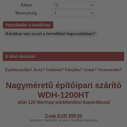
Állam
Mennyiség
Hozzáadás a kosárhoz
Kérdése van ezzel a termékkel kapcsolatban?
A tétel részletei
Épületszárítás? Árvíz? Csőtörés? Felújítás? Vízkár? Vízelvezetés?
Nagyméretű építőipari szárító
WDH-1200HT
akár 120 liter/nap párátlanítási kapacitással
Csak EUR
999,00
beleértve. MwSt/VAT és plusz Szállítási költségek