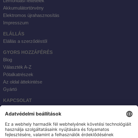
Lemondási feltételek
Akkumulátortörvény
Elektromos újrahasznosítás
Impresszum
ELÁLLÁS
Elállás a szerződéstől
GYORS HOZZÁFÉRÉS
Blog
Választék A-Z
Pótalkatrészek
Az oldal áttekintése
Gyártó
KAPCSOLAT
Facebook
Instagram
YouTube
E-mail