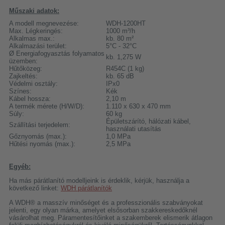
Műszaki adatok:
A modell megnevezése:
WDH-1200HT
Max. Légkeringés:
1000 m³/h
Alkalmas max.:
kb. 80 m²
Alkalmazási terület:
5°C - 32°C
Ø Energiafogyasztás folyamatos
kb. 1,275 W
üzemben:
Hűtőközeg:
R454C (1 kg)
Zajkeltés:
kb. 65 dB
Védelmi osztály:
IPx0
Színes:
Kék
Kábel hossza:
2,10 m
A termék mérete (H/W/D):
1.110 x 630 x 470 mm
Súly:
60 kg
Épületszárító, hálózati kábel,
Szállítási terjedelem:
használati utasítás
Gőznyomás (max.):
1,0 MPa
Hűtési nyomás (max.):
2,5 MPa
Egyéb:
Ha más párátlanító modelljeink is érdeklik, kérjük, használja a
következő linket:
WDH párátlanítók
A WDH® a masszív minőséget és a professzionális szabványokat
jelenti, egy olyan márka, amelyet elsősorban szakkereskedőknél
vásárolhat meg. Páramentesítőinket a szakemberek elismerik átlagon