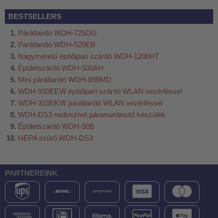
BESTSELLERS
Párátlanító WDH-725DG
Párátlanító WDH-520EB
Nagyméretű építőipari szárító WDH-1200HT
Épületszárító WDH-500AH
Mini párátlanító WDH-898MD
WDH-930EEW építőipari szárító WLAN vezérléssel
WDH-310EKW párátlanító WLAN vezérléssel
WDH-DS3 nedvszívó páramentesítő készülék
Épületszárító WDH-50B
HEPA szűrő WDH-DS3
PARTNEREINK