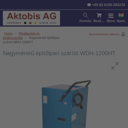
☎ +49 (0) 6106-284230
Keresés
Bevásárlókosár
Menu
Nyelv
Home
::
Párátlanítók és
Nyomtatóbarát változat
épületszárítók
::
Nagyméretű építőipari
szárító WDH-1200HT
Nagyméretű építőipari szárító WDH-1200HT