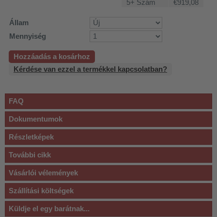
5+ Szám
€919,08
Állam
Mennyiség
Hozzáadás a kosárhoz
Kérdése van ezzel a termékkel kapcsolatban?
FAQ
Dokumentumok
Részletképek
További cikk
Vásárlói vélemények
Szállítási költségek
Küldje el egy barátnak...