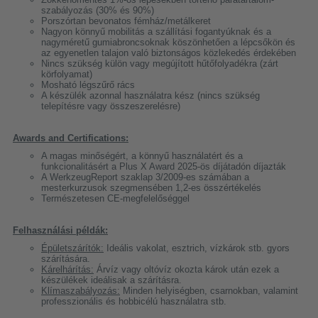
szabályozás (30% és 90%)
Porszórtan bevonatos fémház/metálkeret
Nagyon könnyű mobilitás a szállítási fogantyúknak és a
nagyméretű gumiabroncsoknak köszönhetően a lépcsőkön és
az egyenetlen talajon való biztonságos közlekedés érdekében
Nincs szükség külön vagy megújított hűtőfolyadékra (zárt
körfolyamat)
Mosható légszűrő rács
A készülék azonnal használatra kész (nincs szükség
telepítésre vagy összeszerelésre)
Awards and Certifications:
A magas minőségért, a könnyű használatért és a
funkcionalitásért a Plus X Award 2025-ös díjátadón díjazták
A WerkzeugReport szaklap 3/2009-es számában a
mesterkurzusok szegmensében 1,2-es összértékelés
Természetesen CE-megfelelőséggel
Felhasználási példák:
Épületszárítók:
Ideális vakolat, esztrich, vízkárok stb. gyors
szárítására.
Kárelhárítás:
Árvíz vagy oltóvíz okozta károk után ezek a
készülékek ideálisak a szárításra.
Klímaszabályozás:
Minden helyiségben, csarnokban, valamint
professzionális és hobbicélú használatra stb.