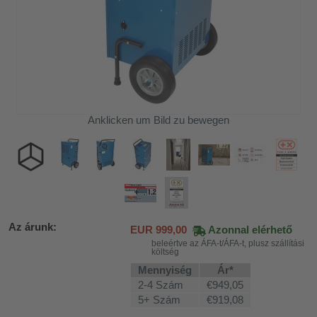
Anklicken um Bild zu bewegen
Az árunk:
EUR
999,00
Azonnal elérhető
beleértve az ÁFA-t/ÁFA-t, plusz szállítási
költség
Mennyiség
Ár*
2-4 Szám
€949,05
5+ Szám
€919,08
khoz