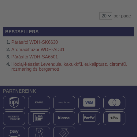
per page
BESTSELLERS
Párásító WDH-SK6630
Aromadiffúzor WDH-AD31
Párásító WDH-SA6501
Illóolaj-készlet Levendula, kakukkfű, eukaliptusz, citromfű,
rozmaring és bergamott
PARTNEREINK