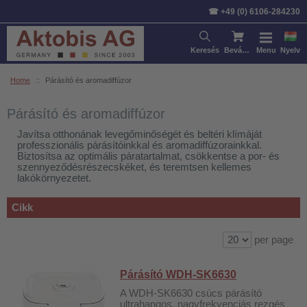
Rendezés:
Cikk
Ár
Szabvá
☎ +49 (0) 6106-284230
Keresés
Bevásárlókosár
Menu
Nyelv
Home
::
Párásító és aromadiffúzor
Párásító és aromadiffúzor
Javítsa otthonának levegőminőségét és beltéri klímáját
professzionális párásítóinkkal és aromadiffúzorainkkal.
Biztosítsa az optimális páratartalmat, csökkentse a por- és
szennyeződésrészecskéket, és teremtsen kellemes
lakókörnyezetet.
Cikk
per page
Párásító WDH-SK6630
A WDH-SK6630 csúcs párásító
ultrahangos, nagyfrekvenciás rezgés