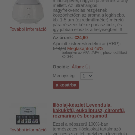
minőségével, nagyon jó ár-érték arány
mellett. Az ultrahangos
nagyfrekvenciás rezgésnek
köszönhetően az aroma a legkisebb,
kb. 1-5 µm (ezredmilliméter) méretű
pára részecskékre porlasztódik, és
További információ
így jobban eloszlik a helyiségben !!!
Az árunk:
€24,90
Ajánlott kiskereskedelmi ár (RRP):
€49,00
Megtakarítod 49%
beleértve az ÁFA-t/ÁFA-t, plusz szállítási
költség
Opciók:
Állam: Új
Mennyiség
a kosárba
Illóolaj-készlet Levendula,
kakukkfű, eukaliptusz, citromfű,
rozmaring és bergamott
Ezzel a népszerű 100%-ban
természetes illóolajokat tartalmazó
További információ
wellness szettel, melyben a levendula,