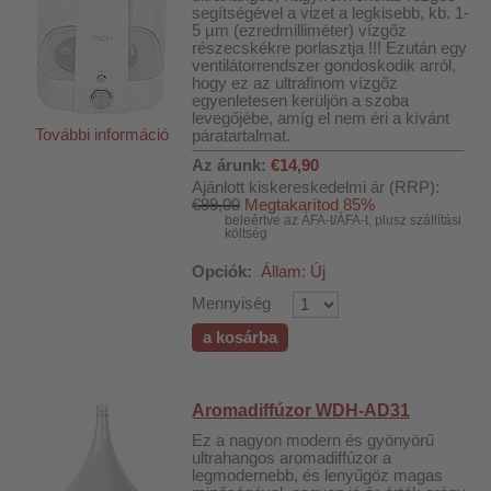
segítségével a vizet a legkisebb, kb. 1-
5 µm (ezredmilliméter) vízgőz
részecskékre porlasztja !!! Ezután egy
ventilátorrendszer gondoskodik arról,
hogy ez az ultrafinom vízgőz
egyenletesen kerüljön a szoba
levegőjébe, amíg el nem éri a kívánt
További információ
páratartalmat.
Az árunk:
€14,90
Ajánlott kiskereskedelmi ár (RRP):
€99,00
Megtakarítod 85%
beleértve az ÁFA-t/ÁFA-t, plusz szállítási
költség
Opciók:
Állam: Új
Mennyiség
a kosárba
Aromadiffúzor WDH-AD31
Ez a nagyon modern és gyönyörű
ultrahangos aromadiffúzor a
khoz
legmodernebb, és lenyűgöz magas