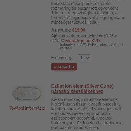
kakukkfű, eukaliptusz, citromfű,
rozmaring és bergamott egyenként
10ml-es mennyiségben található, a
természet legjobbjaival a legmagasabb
minőséget tűztük ki célul.
Az árunk:
€19,90
Ajánlott kiskereskedelmi ár (RRP):
€29,00
Megtakarítod 31%
beleértve az ÁFA-t/ÁFA-t, plusz szállítási
költség
Mennyiség
a kosárba
Ezüst ion elem (Silver Cube)
párásító készülékekhez
Kiváló minőségű ezüstion-elemünk
higiénikusan tiszta levegőt biztosít a
További információ
lakóterekben. A vízzel való egyszerű
érintkezés révén folyamatosan
ezüstionokat bocsát ki, amelyek
hatékonyan küzdenek a baktériumok,
gombák és vírusok ellen.