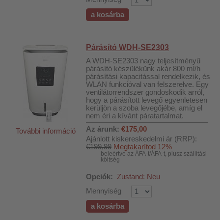
a kosárba
Párásító WDH-SE2303
A WDH-SE2303 nagy teljesítményű
párásító készülékünk akár 800 ml/h
párásítási kapacitással rendelkezik, és
WLAN funkcióval van felszerelve. Egy
ventilátorrendszer gondoskodik arról,
hogy a párásított levegő egyenletesen
kerüljön a szoba levegőjébe, amíg el
nem éri a kívánt páratartalmat.
Az árunk:
€175,00
További információ
Ajánlott kiskereskedelmi ár (RRP):
€199,99
Megtakarítod 12%
beleértve az ÁFA-t/ÁFA-t, plusz szállítási
költség
Opciók:
Zustand: Neu
Mennyiség
a kosárba