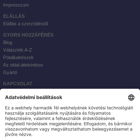
Impresszum
ELÁLLÁS
Elállás a szerződéstől
GYORS HOZZÁFÉRÉS
Blog
Választék A-Z
Pótalkatrészek
Az oldal áttekintése
Gyártó
KAPCSOLAT
Facebook
Instagram
YouTube
E-mail
AKTOBIS AG
BORSIGSTR. 20