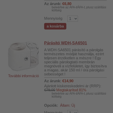
Az árunk:
€6,80
beleértve az ÁFA-t/ÁFA-t, plusz szállítási
költség
Mennyiség
a kosárba
Párásító WDH-SA6501
A WDH-SA6501 párásító a párolgás
természetes módját használja, ezért
teljesen érzéketlen a mészre ! Egy
speciális párologtató membrán
megnöveli a vízfelületet, így biztosítva
a magas, akár 150 ml / óra párolgási
sebességet !
További információ
Az árunk:
€14,90
Ajánlott kiskereskedelmi ár (RRP):
€79,00
Megtakarítod 81%
beleértve az ÁFA-t/ÁFA-t, plusz szállítási
költség
Opciók:
Állam: Új
Mennyiség