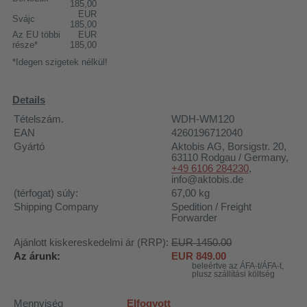
185,00
EUR
Svájc
185,00
Az EU többi
EUR
része*
185,00
*Idegen szigetek nélkül!
Details
Tételszám.
WDH-WM120
EAN
4260196712040
Gyártó
Aktobis AG
, Borsigstr. 20,
63110 Rodgau / Germany,
+49 6106 284230
,
info@aktobis.de
(térfogat) súly:
67,00
kg
Shipping Company
Spedition / Freight
Forwarder
Ajánlott kiskereskedelmi ár (RRP):
EUR 1450.00
Az árunk:
EUR
849.00
beleértve az ÁFA-t/ÁFA-t,
plusz szállítási költség
Mennyiség
Elfogyott