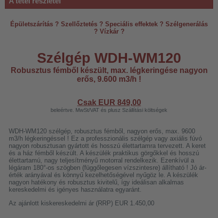
A tétel részletei
Épületszárítás ? Szellőztetés ? Speciális effektek ? Szélgenerálás
? Vízkár ?
Szélgép WDH-WM120
Robusztus fémből készült, max. légkeringése nagyon
erős, 9.600 m3/h !
Csak EUR
849,00
beleértve. MwSt/VAT és plusz Szállítási költségek
WDH-WM120 szélgép, robusztus fémből, nagyon erős, max. 9600
m3/h légkeringéssel ! Ez a professzionális szélgép vagy axiális fúvó
nagyon robusztusan gyártott és hosszú élettartamra tervezett. A keret
és a ház fémből készült. A készülék praktikus görgőkkel és hosszú
élettartamú, nagy teljesítményű motorral rendelkezik. Ezenkívül a
légáram 180°-os szögben (függőlegesen vízszintesre) állítható ! Jó ár-
érték arányával és könnyű kezelhetőségével nyűgöz le. A készülék
nagyon hatékony és robusztus kivitelű, így ideálisan alkalmas
kereskedelmi és igényes használatra egyaránt.
Az ajánlott kiskereskedelmi ár (RRP) EUR 1.450,00