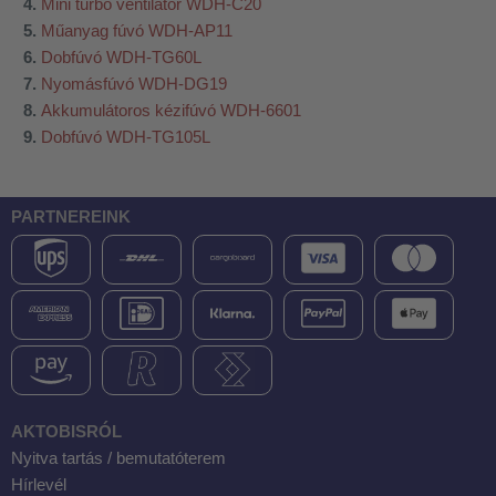
Mini turbó ventilátor WDH-C20
Műanyag fúvó WDH-AP11
Dobfúvó WDH-TG60L
Nyomásfúvó WDH-DG19
Akkumulátoros kézifúvó WDH-6601
Dobfúvó WDH-TG105L
PARTNEREINK
AKTOBISRÓL
Nyitva tartás / bemutatóterem
Hírlevél