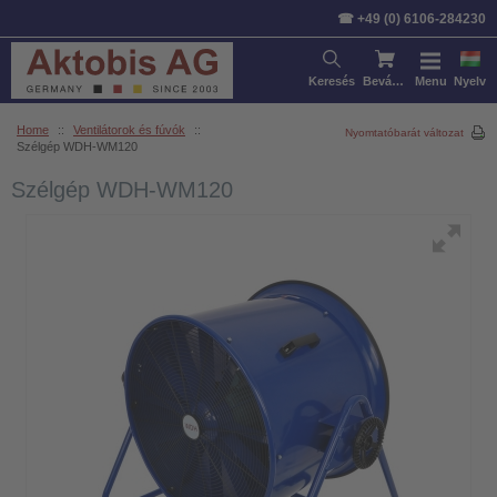
☎ +49 (0) 6106-284230
Keresés
Bevásárlókosár
Menu
Nyelv
Home
::
Ventilátorok és fúvók
::
Nyomtatóbarát változat
Szélgép WDH-WM120
Szélgép WDH-WM120