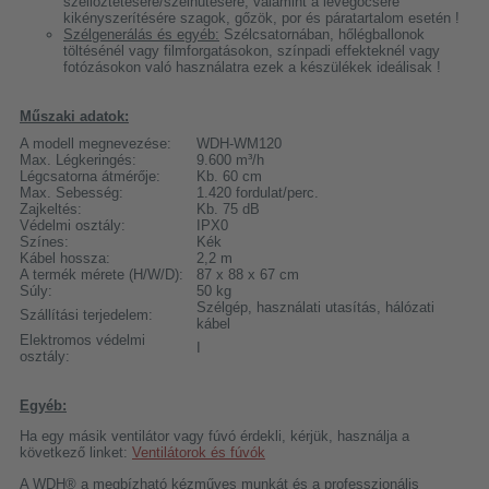
szellőztetésére/szélhűtésére, valamint a levegőcsere
kikényszerítésére szagok, gőzök, por és páratartalom esetén !
Szélgenerálás és egyéb:
Szélcsatornában, hőlégballonok
töltésénél vagy filmforgatásokon, színpadi effekteknél vagy
fotózásokon való használatra ezek a készülékek ideálisak !
Műszaki adatok:
A modell megnevezése:
WDH-WM120
Max. Légkeringés:
9.600 m³/h
Légcsatorna átmérője:
Kb. 60 cm
Max. Sebesség:
1.420 fordulat/perc.
Zajkeltés:
Kb. 75 dB
Védelmi osztály:
IPX0
Színes:
Kék
Kábel hossza:
2,2 m
A termék mérete (H/W/D):
87 x 88 x 67 cm
Súly:
50 kg
Szélgép, használati utasítás, hálózati
Szállítási terjedelem:
kábel
Elektromos védelmi
I
osztály:
Egyéb:
Ha egy másik ventilátor vagy fúvó érdekli, kérjük, használja a
következő linket:
Ventilátorok és fúvók
A WDH® a megbízható kézműves munkát és a professzionális