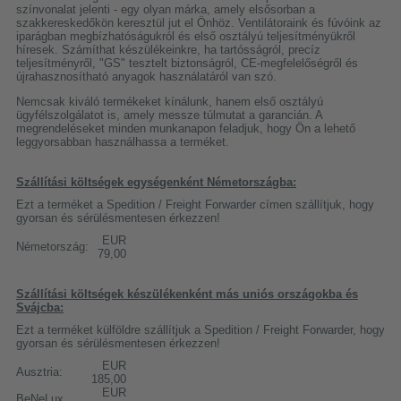
színvonalat jelenti - egy olyan márka, amely elsősorban a
szakkereskedőkön keresztül jut el Önhöz. Ventilátoraink és fúvóink az
iparágban megbízhatóságukról és első osztályú teljesítményükről
híresek. Számíthat készülékeinkre, ha tartósságról, precíz
teljesítményről, "GS" tesztelt biztonságról, CE-megfelelőségről és
újrahasznosítható anyagok használatáról van szó.
Nemcsak kiváló termékeket kínálunk, hanem első osztályú
ügyfélszolgálatot is, amely messze túlmutat a garancián. A
megrendeléseket minden munkanapon feladjuk, hogy Ön a lehető
leggyorsabban használhassa a terméket.
Szállítási költségek egységenként Németországba:
Ezt a terméket a Spedition / Freight Forwarder címen szállítjuk, hogy
gyorsan és sérülésmentesen érkezzen!
EUR
Németország:
79,00
Szállítási költségek készülékenként más uniós országokba és
Svájcba:
Ezt a terméket külföldre szállítjuk a Spedition / Freight Forwarder, hogy
gyorsan és sérülésmentesen érkezzen!
EUR
Ausztria:
185,00
EUR
BeNeLux