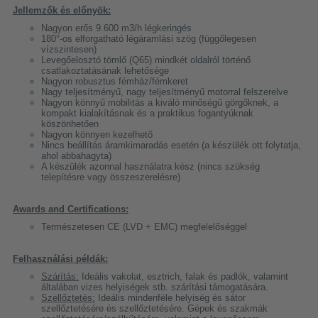
Jellemzők és előnyök:
Nagyon erős 9.600 m3/h légkeringés
180°-os elforgatható légáramlási szög (függőlegesen
vízszintesen)
Levegőelosztó tömlő (Q65) mindkét oldalról történő
csatlakoztatásának lehetősége
Nagyon robusztus fémház/fémkeret
Nagy teljesítményű, nagy teljesítményű motorral felszerelve
Nagyon könnyű mobilitás a kiváló minőségű görgőknek, a
kompakt kialakításnak és a praktikus fogantyúknak
köszönhetően
Nagyon könnyen kezelhető
Nincs beállítás áramkimaradás esetén (a készülék ott folytatja,
ahol abbahagyta)
A készülék azonnal használatra kész (nincs szükség
telepítésre vagy összeszerelésre)
Awards and Certifications:
Természetesen CE (LVD + EMC) megfelelőséggel
Felhasználási példák:
Szárítás:
Ideális vakolat, esztrich, falak és padlók, valamint
általában vizes helyiségek stb. szárítási támogatására.
Szellőztetés:
Ideális mindenféle helyiség és sátor
szellőztetésére és szellőztetésére. Gépek és szakmák