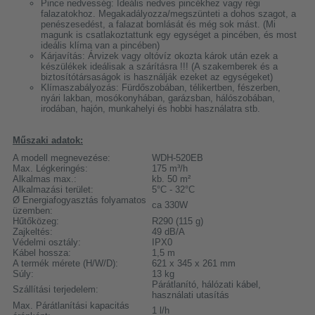
Pince nedvesség: Ideális nedves pincékhez vagy régi
falazatokhoz. Megakadályozza/megszünteti a dohos szagot, a
penészesedést, a falazat bomlását és még sok mást. (Mi
magunk is csatlakoztattunk egy egységet a pincében, és most
ideális klíma van a pincében)
Kárjavítás: Árvizek vagy oltóvíz okozta károk után ezek a
készülékek ideálisak a szárításra !!! (A szakemberek és a
biztosítótársaságok is használják ezeket az egységeket)
Klímaszabályozás: Fürdőszobában, télikertben, fészerben,
nyári lakban, mosókonyhában, garázsban, hálószobában,
irodában, hajón, munkahelyi és hobbi használatra stb.
Műszaki adatok:
A modell megnevezése:
WDH-520EB
Max. Légkeringés:
175 m³/h
Alkalmas max.:
kb. 50 m²
Alkalmazási terület:
5°C - 32°C
Ø Energiafogyasztás folyamatos
ca 330W
üzemben:
Hűtőközeg:
R290 (115 g)
Zajkeltés:
49 dB/A
Védelmi osztály:
IPX0
Kábel hossza:
1,5 m
A termék mérete (H/W/D):
621 x 345 x 261 mm
Súly:
13 kg
Párátlanító, hálózati kábel,
Szállítási terjedelem:
használati utasítás
Max. Párátlanítási kapacitás
1 l/h