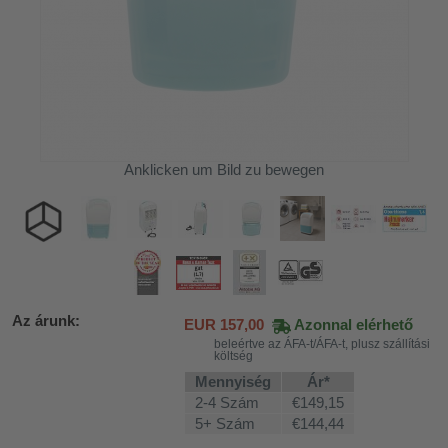
Anklicken um Bild zu bewegen
Az árunk:
EUR
157,00
Azonnal elérhető
beleértve az ÁFA-t/ÁFA-t, plusz szállítási
költség
Mennyiség
Ár*
2-4 Szám
€149,15
5+ Szám
€144,44
khoz