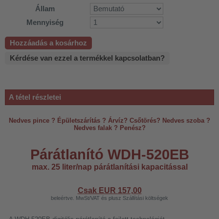
Állam
Mennyiség
Hozzáadás a kosárhoz
Kérdése van ezzel a termékkel kapcsolatban?
A tétel részletei
Nedves pince ? Épületszárítás ? Árvíz? Csőtörés? Nedves szoba ?
Nedves falak ? Penész?
Párátlanító WDH-520EB
max. 25 liter/nap párátlanítási kapacitással
Csak EUR
157,00
beleértve. MwSt/VAT és plusz Szállítási költségek