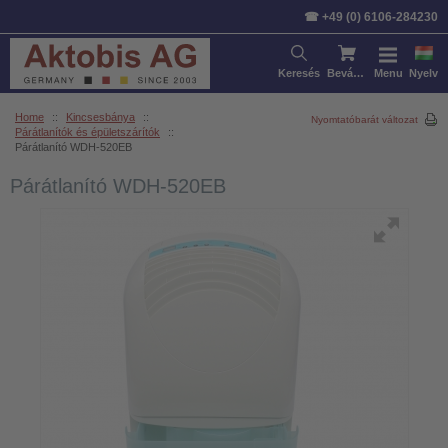
☎ +49 (0) 6106-284230
Keresés
Bevásárlókosár
Menu
Nyelv
Home
::
Kincsesbánya
::
Nyomtatóbarát változat
Párátlanítók és épületszárítók
::
Párátlanító WDH-520EB
Párátlanító WDH-520EB