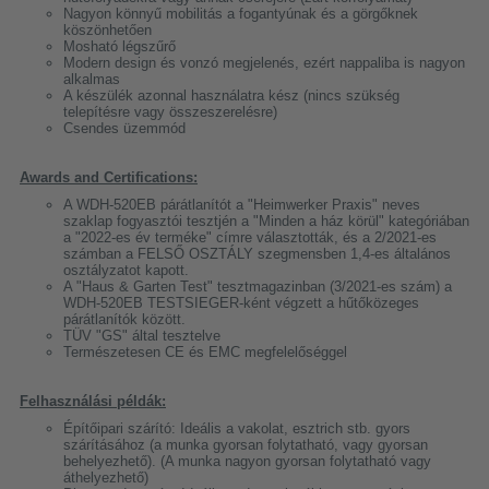
Nagyon könnyű mobilitás a fogantyúnak és a görgőknek
köszönhetően
Mosható légszűrő
Modern design és vonzó megjelenés, ezért nappaliba is nagyon
alkalmas
A készülék azonnal használatra kész (nincs szükség
telepítésre vagy összeszerelésre)
Csendes üzemmód
Awards and Certifications:
A WDH-520EB párátlanítót a "Heimwerker Praxis" neves
szaklap fogyasztói tesztjén a "Minden a ház körül" kategóriában
a "2022-es év terméke" címre választották, és a 2/2021-es
számban a FELSŐ OSZTÁLY szegmensben 1,4-es általános
osztályzatot kapott.
A "Haus & Garten Test" tesztmagazinban (3/2021-es szám) a
WDH-520EB TESTSIEGER-ként végzett a hűtőközeges
párátlanítók között.
TÜV "GS" által tesztelve
Természetesen CE és EMC megfelelőséggel
Felhasználási példák:
Építőipari szárító: Ideális a vakolat, esztrich stb. gyors
szárításához (a munka gyorsan folytatható, vagy gyorsan
behelyezhető). (A munka nagyon gyorsan folytatható vagy
áthelyezhető)