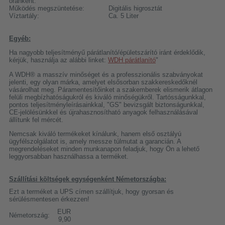
óránként:
Működés megszüntetése:
Digitális higrosztát
Víztartály:
Ca. 5 Liter
Egyéb:
Ha nagyobb teljesítményű párátlanító/épületszárító iránt érdeklődik,
kérjük, használja az alábbi linket:
WDH párátlanító
"
A WDH® a masszív minőséget és a professzionális szabványokat
jelenti, egy olyan márka, amelyet elsősorban szakkereskedőknél
vásárolhat meg. Páramentesítőinket a szakemberek elismerik átlagon
felüli megbízhatóságukról és kiváló minőségükről. Tartósságunkkal,
pontos teljesítményleírásainkkal, "GS" bevizsgált biztonságunkkal,
CE-jelölésünkkel és újrahasznosítható anyagok felhasználásával
állítunk fel mércét.
Nemcsak kiváló termékeket kínálunk, hanem első osztályú
ügyfélszolgálatot is, amely messze túlmutat a garancián. A
megrendeléseket minden munkanapon feladjuk, hogy Ön a lehető
leggyorsabban használhassa a terméket.
Szállítási költségek egységenként Németországba:
Ezt a terméket a UPS címen szállítjuk, hogy gyorsan és
sérülésmentesen érkezzen!
EUR
Németország:
9,90