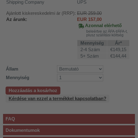
Shipping Company
UPS
Ajánlott kiskereskedelmi ár (RRP):
EUR 259.00
Az árunk:
EUR
157,00
Azonnal elérhető
beleértve az ÁFA-t/ÁFA-t,
plusz szállítási költség
Mennyiség
Ár*
2-4 Szám
€149,15
5+ Szám
€144,44
Állam
Mennyiség
Hozzáadás a kosárhoz
Kérdése van ezzel a termékkel kapcsolatban?
FAQ
Dokumentumok