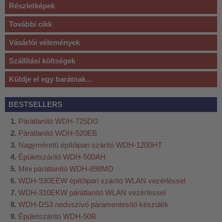
Részletképek
További cikk
Vásárlói vélemények
Szállítási költségek
Küldje el egy barátnak...
BESTSELLERS
Párátlanító WDH-725DG
Párátlanító WDH-520EB
Nagyméretű építőipari szárító WDH-1200HT
Épületszárító WDH-500AH
Mini párátlanító WDH-898MD
WDH-930EEW építőipari szárító WLAN vezérléssel
WDH-310EKW párátlanító WLAN vezérléssel
WDH-DS3 nedvszívó páramentesítő készülék
Épületszárító WDH-50B