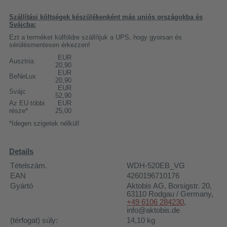
Szállítási költségek készülékenként más uniós országokba és
Svájcba:
Ezt a terméket külföldre szállítjuk a UPS, hogy gyorsan és
sérülésmentesen érkezzen!
EUR
Ausztria:
20,90
EUR
BeNeLux
20,90
EUR
Svájc
52,90
Az EU többi
EUR
része*
25,00
*Idegen szigetek nélkül!
Details
Tételszám.
WDH-520EB_VG
EAN
4260196710176
Gyártó
Aktobis AG
, Borsigstr. 20,
63110 Rodgau / Germany,
+49 6106 284230
,
info@aktobis.de
(térfogat) súly:
14,10
kg