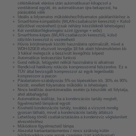
célértékének elérése után automatikusan kikapcsol a
ventilátorral együtt, és automatikusan újra bekapcsol, ha
párásabbá válik
Ideális a folyamatos működéshez/folyamatos párátlanításhoz is
SmartHome-kompatibilis (WLAN-csatlakozón keresztül) + Külső
időzítővel vezérelhető (csak néhány készüléknél lehetséges)
Két ventilátor/légkeringési szint (gyenge + erős)
SmartHome-képes (WLAN-csatlakozón keresztül), külső
időzítőn keresztül is vezérelhető
Hűvös körülmények közötti használatra optimalizált, mivel a
WDH-520EB elszívott levegője 18 fok alatti hőmérsékleten kb.
3 fokkal melegszik a beszívott levegőhöz képest
Automatikus leolvasztási funkció
Gond nélküli, felügyelet nélküli használatra is alkalmas
Rendkívül hatékony rotációs kompresszorral felszerelve. Ez a
TÜV által bevizsgált kompresszor az egyik legerősebb
kompresszor a piacon
Páratartalom-szabályozás 5%-os lépésekben kb. 30% és 90%
között, emellett folyamatos működés is lehetséges
Nincs beállítás áramkimaradás esetén (a készülék ott folytatja,
ahol abbahagyta)
Automatikus leállítás, ha a kondenzációs tartály megtelt,
figyelmeztető lámpával együtt
Kivehető kondenzációs tartály, továbbá a vízszint mindig
gyorsan látható, mivel a kondenzációs tartály átlátszó
Lehetőség tömlő csatlakoztatására a kondenzvíz végtelenített
elvezetéséhez
Működésre figyelmeztető lámpa
Abszolút karbantartásmentes / nincs szükség külön
hűtőfolyadékra vagy annak cseréjére (zárt körfolyamat)