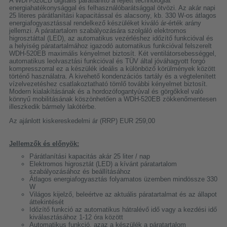
A WDH-520EB digitális párátlanító a fejlett technológiát
energiahatékonysággal és felhasználóbarátsággal ötvözi. Az akár napi
25 literes párátlanítási kapacitással és alacsony, kb. 330 W-os átlagos
energiafogyasztással rendelkező készüléket kiváló ár-érték arány
jellemzi. A páratartalom szabályozására szolgáló elektromos
higrosztáttal (LED), az automatikus vezérléshez időzítő funkcióval és
a helyiség páratartalmához igazodó automatikus funkcióval felszerelt
WDH-520EB maximális kényelmet biztosít. Két ventilátorsebességgel,
automatikus leolvasztási funkcióval és TÜV által jóváhagyott forgó
kompresszorral ez a készülék ideális a különböző körülmények között
történő használatra. A kivehető kondenzációs tartály és a végtelenített
vízelvezetéshez csatlakoztatható tömlő további kényelmet biztosít.
Modern kialakításának és a hordozófogantyúval és görgőkkel való
könnyű mobilitásának köszönhetően a WDH-520EB zökkenőmentesen
illeszkedik bármely lakótérbe.
Az ajánlott kiskereskedelmi ár (RRP) EUR 259,00
Jellemzők és előnyök:
Párátlanítási kapacitás akár 25 liter / nap
Elektromos higrosztát (LED) a kívánt páratartalom
szabályozásához és beállításához
Átlagos energiafogyasztás folyamatos üzemben mindössze 330
W
Világos kijelző, beleértve az aktuális páratartalmat és az állapot
áttekintését
Időzítő funkció az automatikus hátralévő idő vagy a kezdési idő
kiválasztásához 1-12 óra között
Automatikus funkció, azaz a készülék a páratartalom