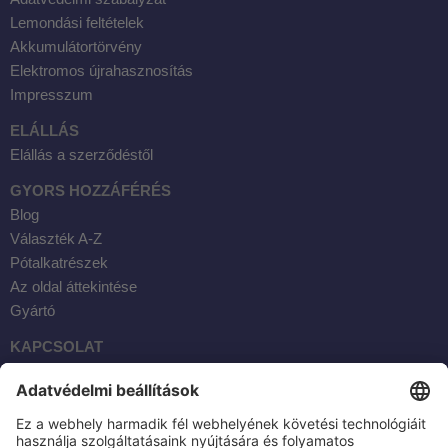
Lemondási feltételek
Akkumulátortörvény
Elektromos újrahasznosítás
Impresszum
ELÁLLÁS
Elállás a szerződéstől
GYORS HOZZÁFÉRÉS
Blog
Választék A-Z
Pótalkatrészek
Az oldal áttekintése
Gyártó
KAPCSOLAT
Facebook
Instagram
YouTube
E-mail