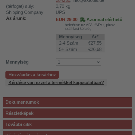
284230
, info@aktobis.de
(térfogat) súly:
0,70
kg
Shipping Company
UPS
Az árunk:
EUR
29,00
Azonnal elérhető
beleértve az ÁFA-t/ÁFA-t, plusz
szállítási költség
Mennyiség
Ár*
2-4 Szám
€27,55
5+ Szám
€26,68
Mennyiség
Hozzáadás a kosárhoz
Kérdése van ezzel a termékkel kapcsolatban?
Dokumentumok
Részletképek
További cikk