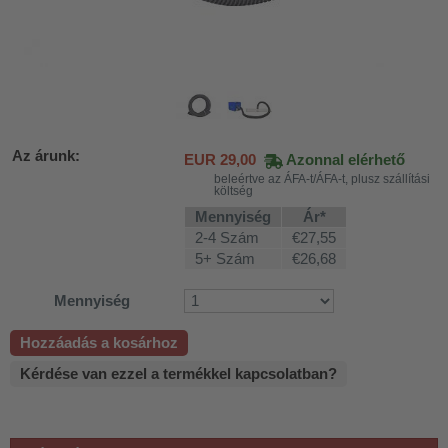
Az árunk:
EUR
29,00
Azonnal elérhető
beleértve az ÁFA-t/ÁFA-t, plusz szállítási
költség
Mennyiség
Ár*
2-4 Szám
€27,55
5+ Szám
€26,68
Mennyiség
Hozzáadás a kosárhoz
Kérdése van ezzel a termékkel kapcsolatban?
khoz