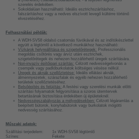
szerelés érdekében.
Sokoldalúan használható: Ideális esztrichszárításhoz,
falszárításhoz vagy a nedves elszívott levegő kültérre történő
elvezetéséhez.
Felhasználási példák:
A WDH-SV58 oldalsó csatornás fúvókával és az indítókészlettel
együtt a légtömlő a következő munkákhoz használható:
Vízkárok helyreállítása és szigetelőrétegek:
Professzionális
megoldás csőtörés vagy árvíz utáni esztrichek,
szigetelőrétegek és nehezen hozzáférhető üregek szárítására.
Non-invazív építőipari szárítás:
Célzott nedvességelvonás a
csempék vagy padlóburkolatok költséges vésése nélkül.
Üregek és aknák szellőztetése:
Ideális ellátási aknák,
álmennyezetek, szárazfalak és egyéb nehezen hozzáférhető
területek szellőztetéséhez.
Belsőépítés és felújítás:
A festési vagy szerelési munkák előtti
szárítási folyamatok felgyorsítása a szoros ütemtervek
betartásának biztosítása érdekében új épületeknél.
Nedvességszabályozás a mélyedésekben:
Célzott légáramlás a
beépített bútorok, konyhabútorok vagy burkolatok mögötti
nedvesség szárításához.
Műszaki adatok:
Szállítási terjedelem:
1x WDH-SV58 légtömlő
Színes:
Fekete