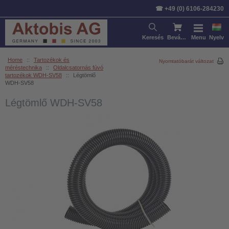
☎ +49 (0) 6106-284230
Keresés
Bevásárlókosár
Menu
Nyelv
Home
::
Tartozékok és
Nyomtatóbarát változat
méréstechnika
::
Oldalcsatornás fúvó
tartozékok WDH-SV58
::
Légtömlő
WDH-SV58
Légtömlő WDH-SV58