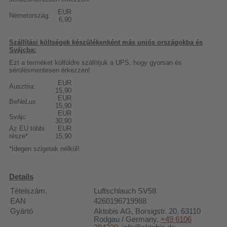
EUR
Németország:
6,90
Szállítási költségek készülékenként más uniós országokba és
Svájcba:
Ezt a terméket külföldre szállítjuk a UPS, hogy gyorsan és
sérülésmentesen érkezzen!
EUR
Ausztria:
15,90
EUR
BeNeLux
15,90
EUR
Svájc
30,90
Az EU többi
EUR
része*
15,90
*Idegen szigetek nélkül!
Details
Tételszám.
Luftschlauch SV58
EAN
4260196719988
Gyártó
Aktobis AG
, Borsigstr. 20, 63110
Rodgau / Germany,
+49 6106