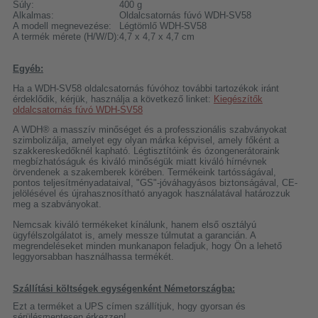
Súly:
400 g
Alkalmas:
Oldalcsatornás fúvó WDH-SV58
A modell megnevezése:
Légtömlő WDH-SV58
A termék mérete (H/W/D):
4,7 x 4,7 x 4,7 cm
Egyéb:
Ha a WDH-SV58 oldalcsatornás fúvóhoz további tartozékok iránt
érdeklődik, kérjük, használja a következő linket:
Kiegészítők
oldalcsatornás fúvó WDH-SV58
A WDH® a masszív minőséget és a professzionális szabványokat
szimbolizálja, amelyet egy olyan márka képvisel, amely főként a
szakkereskedőknél kapható. Légtisztítóink és ózongenerátoraink
megbízhatóságuk és kiváló minőségük miatt kiváló hírnévnek
örvendenek a szakemberek körében. Termékeink tartósságával,
pontos teljesítményadataival, "GS"-jóváhagyásos biztonságával, CE-
jelölésével és újrahasznosítható anyagok használatával határozzuk
meg a szabványokat.
Nemcsak kiváló termékeket kínálunk, hanem első osztályú
ügyfélszolgálatot is, amely messze túlmutat a garancián. A
megrendeléseket minden munkanapon feladjuk, hogy Ön a lehető
leggyorsabban használhassa termékét.
Szállítási költségek egységenként Németországba:
Ezt a terméket a UPS címen szállítjuk, hogy gyorsan és
sérülésmentesen érkezzen!