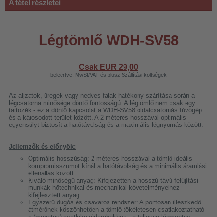
A tétel részletei
Légtömlő WDH-SV58
Csak EUR
29,00
beleértve. MwSt/VAT és plusz Szállítási költségek
Az aljzatok, üregek vagy nedves falak hatékony szárítása során a
légcsatorna minősége döntő fontosságú. A légtömlő nem csak egy
tartozék - ez a döntő kapcsolat a WDH-SV58 oldalcsatornás fúvógép
és a károsodott terület között. A 2 méteres hosszával optimális
egyensúlyt biztosít a hatótávolság és a maximális légnyomás között.
Jellemzők és előnyök:
Optimális hosszúság: 2 méteres hosszával a tömlő ideális
kompromisszumot kínál a hatótávolság és a minimális áramlási
ellenállás között.
Kiváló minőségű anyag: Kifejezetten a hosszú távú felújítási
munkák hőtechnikai és mechanikai követelményeihez
kifejlesztett anyag.
Egyszerű dugós és csavaros rendszer: A pontosan illeszkedő
átmérőnek köszönhetően a tömlő tökéletesen csatlakoztatható
a (menetes) csatlakozódarabokhoz - a teljesen légmentes