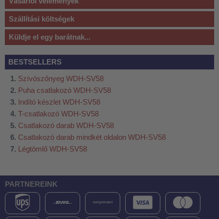
Vásárlói vélemények
Szállítási költségek
Küldje el egy barátnak...
BESTSELLERS
Szívószőnyeg WDH-SV58
Puha csatlakozó WDH-SV58
Indító készlet WDH-SV58
T-csatlakozó WDH-SV58
Csatlakozó darab WDH-SV58
Csatlakozó darab mindkét oldalon WDH-SV58
Légtömlő WDH-SV58
PARTNEREINK