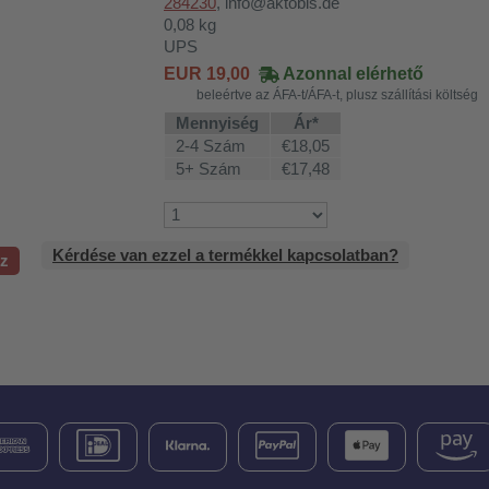
284230
, info@aktobis.de
0,08
kg
UPS
EUR
19,00
Azonnal elérhető
beleértve az ÁFA-t/ÁFA-t, plusz szállítási költség
Mennyiség
Ár*
2-4 Szám
€18,05
5+ Szám
€17,48
Kérdése van ezzel a termékkel kapcsolatban?
oz