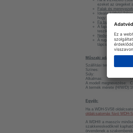
ezeket az üregeket a
Falak és mennyezete
Ideális kéthéjú fala
hogy egyszerre két 
Fa burkolatok és sz
A fapadló alatt vag
teszik a nem invazív 
Nedvességszabályoz
A rugalmas 2 métere
tápcsatornákat vagy 
Műszaki adatok:
Szállítási terjedelem:
1
Színes:
S
Súly:
7
Alkalmas:
O
A modell megnevezése:
C
A termék mérete (H/W/D):
1
Egyéb:
Ha a WDH-SV58 oldalcsatorn
oldalcsatornás fúvó WDH-
A WDH® a masszív minősége
szakkereskedőknél kapható.
örvendenek a szakemberek k