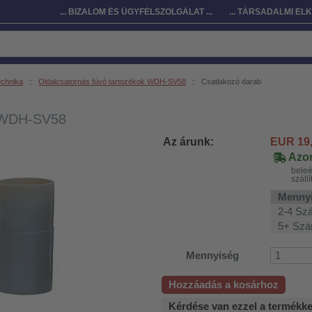
... BIZALOM ÉS ÜGYFÉLSZOLGÁLAT ...
... TÁRSADALMI ELK
echnika
::
Oldalcsatornás fúvó tartozékok WDH-SV58
::
Csatlakozó darab
b WDH-SV58
Az árunk:
EUR
19
Azon
beleé
szállí
Menny
2-4 Sz
5+ Sz
Mennyiség
Hozzáadás a kosárhoz
Kérdése van ezzel a termékk