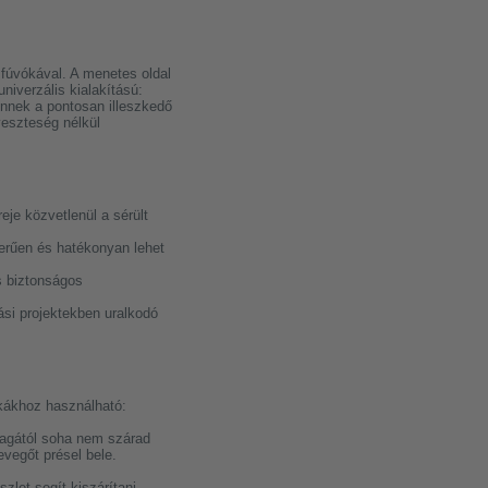
fúvókával. A menetes oldal
iverzális kialakítású:
Ennek a pontosan illeszkedő
veszteség nélkül
je közvetlenül a sérült
erűen és hatékonyan lehet
s biztonságos
ási projektekben uralkodó
kákhoz használható:
 magától soha nem szárad
vegőt présel bele.
zlet segít kiszárítani