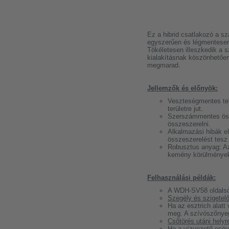
Ez a hibrid csatlakozó a s
egyszerűen és légmentesen 
Tökéletesen illeszkedik a 
kialakításnak köszönhetően
megmarad.
Jellemzők és előnyök:
Veszteségmentes telj
területre jut.
Szerszámmentes össz
összeszerelni.
Alkalmazási hibák el
összeszerelést tesz 
Robusztus anyag: Az 
kemény körülménye
Felhasználási példák:
A WDH-SV58 oldalsó 
Szegély és szigetelő
Ha az esztrich alatt
meg. A szívószőnyeg
Csőtörés utáni helyre
Ha a vízvezető csöve