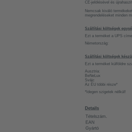
CE-jelölésével és újrahas
Nemcsak kiváló termékeket 
megrendeléseket minden mu
Szállítási költségek egy
Ezt a terméket a UPS címen
Németország:
Szállítási költségek kés
Ezt a terméket külföldre s
Ausztria:
BeNeLux
Svájc
Az EU többi része*
*Idegen szigetek nélkül!
Details
Tételszám.
EAN
Gyártó