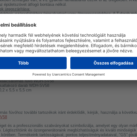
z épületszövet átfogó bontása nélkül.
k üregszárítása:
zatokhoz, szárazfalakhoz (gipszkarton) vagy álmennyezetekhez. A T-darab még 
üregben dolgozzon.
ekrények szárítása:
y a beépített szekrények mögött lévő nedvesség gyorsan penészhez vezet. A
szárítást anélkül, hogy a bútorokat vagy a padlót teljesen el kellene távolítan
ás szűk helyiségekben:
s tömlőknek köszönhetően elérheti a nehezen hozzáférhető helyeket, például
a lépcsők alatti fülkéket.
x csatlakozó darab WDH-SV58
zürke
8 g
ldalcsatornás fúvó WDH-SV58
satlakozó darab WDH-SV58
0,2 x 5,5 x 5,5 cm
ás fúvóhoz további tartozékok iránt érdeklődik, kérjük, használja a követke
SV58
t és a professzionális szabványokat szimbolizálja, amelyet egy olyan márk
 Légtisztítóink és ózongenerátoraink megbízhatóságuk és kiváló minőségük 
örében. Termékeink tartósságával, pontos teljesítményadataival, "GS"-jóv