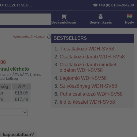
ÖTELEZETTSÉG ...
☎ +49 (0) 6106-284230
Bevásárlókosár
Bejelentkezés
Nyelv
Nyomtatóbarát változat
BESTSELLERS
T-csatlakozó WDH-SV58
Csatlakozó darab WDH-SV58
,00
Csatlakozó darab mindkét
nal elérhető
oldalon WDH-SV58
rtve az ÁFA-t/ÁFA-t, plusz
Légtömlő WDH-SV58
tási költség
Szívószőnyeg WDH-SV58
iség
Ár*
ám
€18,05
Puha csatlakozó WDH-SV58
ám
€17,48
Indító készlet WDH-SV58
el kapcsolatban?