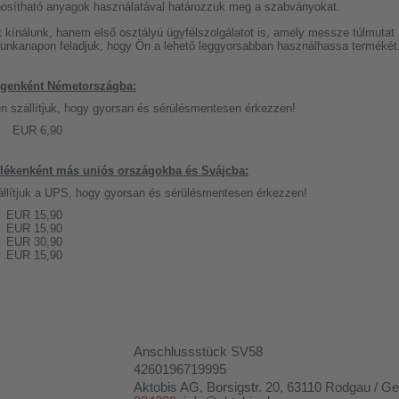
znosítható anyagok használatával határozzuk meg a szabványokat.
kínálunk, hanem első osztályú ügyfélszolgálatot is, amely messze túlmutat 
nkanapon feladjuk, hogy Ön a lehető leggyorsabban használhassa termékét
ségenként Németországba:
 szállítjuk, hogy gyorsan és sérülésmentesen érkezzen!
EUR 6,90
zülékenként más uniós országokba és Svájcba:
zállítjuk a UPS, hogy gyorsan és sérülésmentesen érkezzen!
EUR 15,90
EUR 15,90
EUR 30,90
EUR 15,90
Anschlussstück SV58
4260196719995
Aktobis AG
, Borsigstr. 20, 63110 Rodgau / 