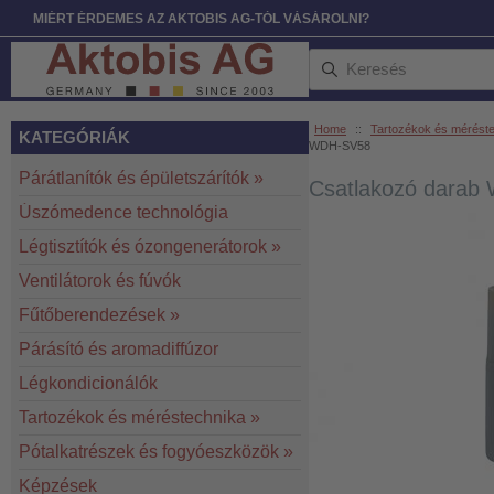
MIÉRT ÉRDEMES AZ AKTOBIS AG-TÓL VÁSÁROLNI?
Home
::
Tartozékok és mérést
KATEGÓRIÁK
WDH-SV58
Párátlanítók és épületszárítók
»
Csatlakozó dara
Úszómedence technológia
Légtisztítók és ózongenerátorok
»
Ventilátorok és fúvók
Fűtőberendezések
»
Párásító és aromadiffúzor
Légkondicionálók
Tartozékok és méréstechnika
»
Pótalkatrészek és fogyóeszközök
»
Képzések