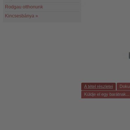
Rodgau otthonunk
Kincsesbánya
»
A tétel részletei
Doku
Küldje el egy barátnak...