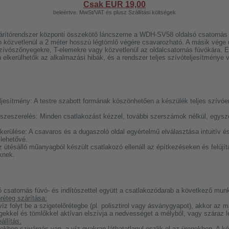
Csak EUR
19,00
beleértve. MwSt/VAT és plusz Szállítási költségek
zárítórendszer központi összekötő láncszeme a WDH-SV58 oldalsó csatornás 
közvetlenül a 2 méter hosszú légtömlő végére csavarozható. A másik vége un
szívószőnyegekre, T-elemekre vagy közvetlenül az oldalcsatornás fúvókára. 
 elkerülhetők az alkalmazási hibák, és a rendszer teljes szívóteljesítménye 
esítmény: A testre szabott formának köszönhetően a készülék teljes szívóere
eszerelés: Minden csatlakozást kézzel, további szerszámok nélkül, egysz
kerülése: A csavaros és a dugaszoló oldal egyértelmű elválasztása intuitív é
lehetővé.
ütésálló műanyagból készült csatlakozó ellenáll az építkezéseken és felújít
knek.
csatornás fúvó- és indítószettel együtt a csatlakozódarab a következő mun
réteg szárítása:
 víz folyt be a szigetelőrétegbe (pl. polisztirol vagy ásványgyapot), akkor az
ekkel és tömlőkkel aktívan elszívja a nedvességet a mélyből, vagy száraz le
állítás:
kben szivárgás van, a víz gyakran láthatatlanul oszlik el az üregekben. A kés