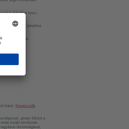
azt is lehetővé teszi,
 szívószőnyegek lehetővé
i.
 a csőaknákat, a
ző linket:
Kiegészítők
a képvisel, amely főként a
miatt kiváló hírnévnek
áhagyásos biztonságával,