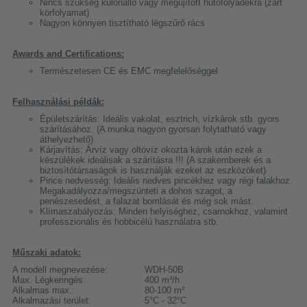
Nincs szükség különálló vagy megújított hűtőfolyadékra (zárt
körfolyamat)
Nagyon könnyen tisztítható légszűrő rács
Awards and Certifications:
Természetesen CE és EMC megfelelőséggel
Felhasználási példák:
Épületszárítás: Ideális vakolat, esztrich, vízkárok stb. gyors
szárításához. (A munka nagyon gyorsan folytatható vagy
áthelyezhető)
Kárjavítás: Árvíz vagy oltóvíz okozta károk után ezek a
készülékek ideálisak a szárításra !!! (A szakemberek és a
biztosítótársaságok is használják ezeket az eszközöket)
Pince nedvesség: Ideális nedves pincékhez vagy régi falakhoz.
Megakadályozza/megszünteti a dohos szagot, a
penészesedést, a falazat bomlását és még sok mást.
Klímaszabályozás: Minden helyiséghez, csarnokhoz, valamint
professzionális és hobbicélú használatra stb.
Műszaki adatok:
A modell megnevezése:
WDH-50B
Max. Légkeringés:
400 m³/h
Alkalmas max.:
80-100 m²
Alkalmazási terület:
5°C - 32°C