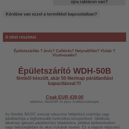
újra raktáron van?
Kérdése van ezzel a termékkel kapcsolatban?
A tétel részletei
Épületszárítás ? árvíz? Csőtörés? Helyreállítás? Vízkár ?
Vízelvezetés?
Épületszárító WDH-50B
fémből készült, akár 50 liter/nap párátlanítási
kapacitással !!!
Csak EUR
439,00
beleértve. MwSt/VAT és plusz Szállítási költségek
Az Aktobis BASIC sorozat robusztus felépítésű szárítója vagy
párátlanítója a legfontosabb funkciókra összpontosít. Ideálisan
alkalmas igényes párátlanítási feladatokra, például építkezéseken,
nagy helyiségekben és akut vízkárok esetén. Ez a nagyon népszerű