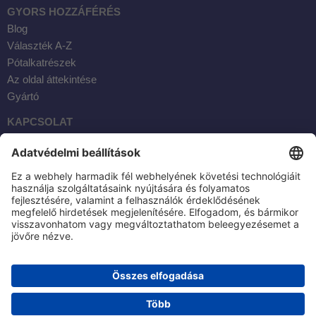
GYORS HOZZÁFÉRÉS
Blog
Választék A-Z
Pótalkatrészek
Az oldal áttekintése
Gyártó
KAPCSOLAT
Facebook
Instagram
YouTube
E-mail
AKTOBIS AG
BORSIGSTR. 20
63110 RODGAU / NÉMETORSZÁG
TEL: +49 6106 284230
SEHR GUT
(4.83 / 5)