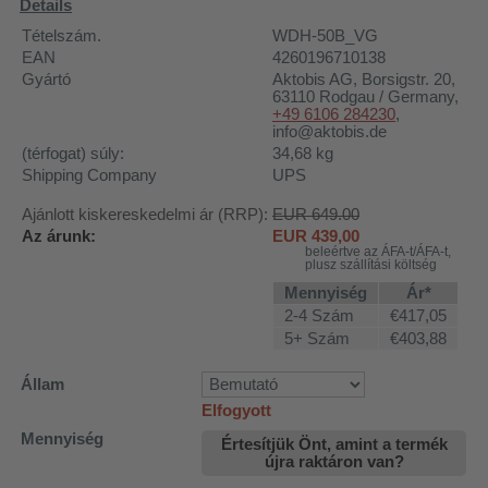
Details
Tételszám.
WDH-50B_VG
EAN
4260196710138
Gyártó
Aktobis AG
, Borsigstr. 20,
63110 Rodgau / Germany,
+49 6106 284230
,
info@aktobis.de
(térfogat) súly:
34,68
kg
Shipping Company
UPS
Ajánlott kiskereskedelmi ár (RRP):
EUR 649.00
Az árunk:
EUR
439,00
beleértve az ÁFA-t/ÁFA-t,
plusz szállítási költség
Mennyiség
Ár*
2-4 Szám
€417,05
5+ Szám
€403,88
Állam
Elfogyott
Mennyiség
Értesítjük Önt, amint a termék
újra raktáron van?