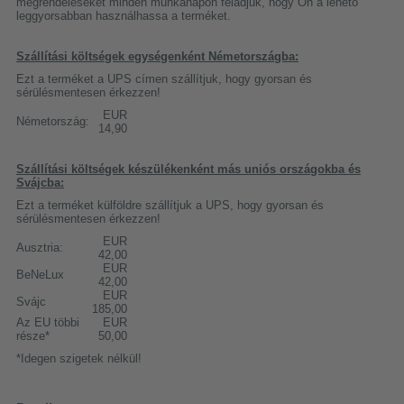
megrendeléseket minden munkanapon feladjuk, hogy Ön a lehető
leggyorsabban használhassa a terméket.
Szállítási költségek egységenként Németországba:
Ezt a terméket a UPS címen szállítjuk, hogy gyorsan és
sérülésmentesen érkezzen!
EUR
Németország:
14,90
Szállítási költségek készülékenként más uniós országokba és
Svájcba:
Ezt a terméket külföldre szállítjuk a UPS, hogy gyorsan és
sérülésmentesen érkezzen!
EUR
Ausztria:
42,00
EUR
BeNeLux
42,00
EUR
Svájc
185,00
Az EU többi
EUR
része*
50,00
*Idegen szigetek nélkül!