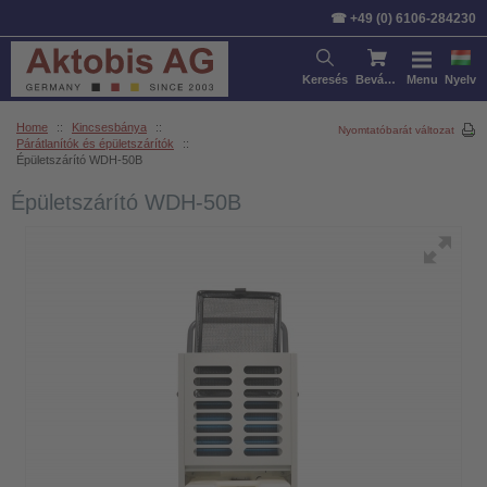
☎ +49 (0) 6106-284230
Keresés
Bevásárlókosár
Menu
Nyelv
Home
::
Kincsesbánya
::
Nyomtatóbarát változat
Párátlanítók és épületszárítók
::
Épületszárító WDH-50B
Épületszárító WDH-50B