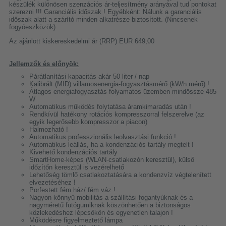
készülék különösen szenzációs ár-teljesítmény arányával tud pontokat
szerezni !!! Garanciális időszak ! Egyébként: Nálunk a garanciális
időszak alatt a szárító minden alkatrésze biztosított. (Nincsenek
fogyóeszközök)
Az ajánlott kiskereskedelmi ár (RRP) EUR 649,00
Jellemzők és előnyök:
Párátlanítási kapacitás akár 50 liter / nap
Kalibrált (MID) villamosenergia-fogyasztásmérő (kW/h mérő) !
Átlagos energiafogyasztás folyamatos üzemben mindössze 485
W
Automatikus működés folytatása áramkimaradás után !
Rendkívül hatékony rotációs kompresszorral felszerelve (az
egyik legerősebb kompresszor a piacon)
Halmozható !
Automatikus professzionális leolvasztási funkció !
Automatikus leállás, ha a kondenzációs tartály megtelt !
Kivehető kondenzációs tartály
SmartHome-képes (WLAN-csatlakozón keresztül), külső
időzítőn keresztül is vezérelhető
Lehetőség tömlő csatlakoztatására a kondenzvíz végtelenített
elvezetéséhez !
Porfestett fém ház/ fém váz !
Nagyon könnyű mobilitás a szállítási fogantyúknak és a
nagyméretű futógumiknak köszönhetően a biztonságos
közlekedéshez lépcsőkön és egyenetlen talajon !
Működésre figyelmeztető lámpa