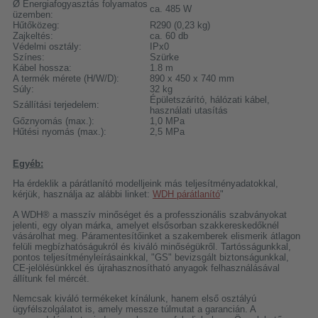
Ø Energiafogyasztás folyamatos
ca. 485 W
üzemben:
Hűtőközeg:
R290 (0,23 kg)
Zajkeltés:
ca. 60 db
Védelmi osztály:
IPx0
Színes:
Szürke
Kábel hossza:
1.8 m
A termék mérete (H/W/D):
890 x 450 x 740 mm
Súly:
32 kg
Épületszárító, hálózati kábel,
Szállítási terjedelem:
használati utasítás
Gőznyomás (max.):
1,0 MPa
Hűtési nyomás (max.):
2,5 MPa
Egyéb:
Ha érdeklik a párátlanító modelljeink más teljesítményadatokkal,
kérjük, használja az alábbi linket:
WDH párátlanító
"
A WDH® a masszív minőséget és a professzionális szabványokat
jelenti, egy olyan márka, amelyet elsősorban szakkereskedőknél
vásárolhat meg. Páramentesítőinket a szakemberek elismerik átlagon
felüli megbízhatóságukról és kiváló minőségükről. Tartósságunkkal,
pontos teljesítményleírásainkkal, "GS" bevizsgált biztonságunkkal,
CE-jelölésünkkel és újrahasznosítható anyagok felhasználásával
állítunk fel mércét.
Nemcsak kiváló termékeket kínálunk, hanem első osztályú
ügyfélszolgálatot is, amely messze túlmutat a garancián. A