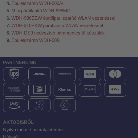
Épületszárító WDH-500AH
Mini párátlanító WDH-898MD
WDH-930EEW építőipari szárító WLAN vezérléssel
WDH-310EKW párátlanító WLAN vezérléssel
WDH-DS3 nedvszívó páramentesítő készülék
Épületszárító WDH-50B
PARTNEREINK
AKTOBISRÓL
Nyitva tartás / bemutatóterem
Hírlevél