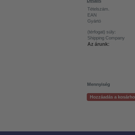
Details
Tételszám.
EAN
Gyártó
(térfogat) súly:
Shipping Company
Az árunk:
Mennyiség
Hozzáadás a kosárh