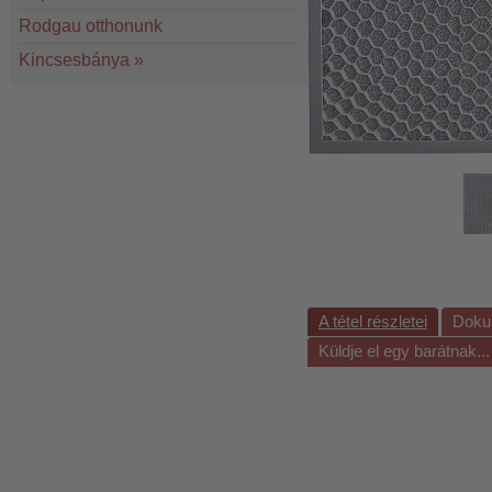
Rodgau otthonunk
Kincsesbánya
»
A tétel részletei
Doku
Küldje el egy barátnak...