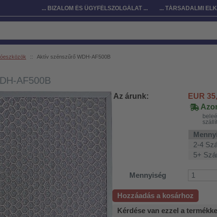
... BIZALOM ÉS ÜGYFÉLSZOLGÁLAT ...
... TÁRSADALMI ELK
gyóeszközök
::
Aktív szénszűrő WDH-AF500B
WDH-AF500B
Az árunk:
EUR
35
Azon
beleé
szállí
Menny
2-4 Sz
5+ Sz
Mennyiség
Hozzáadás a kosárhoz
Kérdése van ezzel a termékk