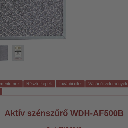
mentumok
Részletképek
További cikk
Vásárlói vélemények
Aktív szénszűrő WDH-AF500B