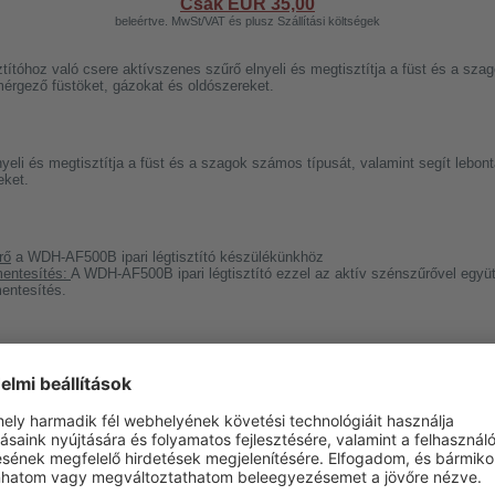
Csak EUR
35,00
beleértve. MwSt/VAT és plusz Szállítási költségek
títóhoz való csere aktívszenes szűrő elnyeli és megtisztítja a füst és a sza
mérgező füstöket, gázokat és oldószereket.
yeli és megtisztítja a füst és a szagok számos típusát, valamint segít lebon
eket.
rő
a WDH-AF500B ipari légtisztító készülékünkhöz
mentesítés:
A WDH-AF500B ipari légtisztító ezzel az aktív szénszűrővel együt
mentesítés.
rsatzfilter Aktiv-Kohle für WDH-AF500B
rau
50 g
00x400x20 mm