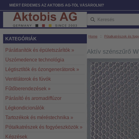
MIÉRT ÉRDEMES AZ AKTOBIS AG-TÓL VÁSÁROLNI?
Home
::
Pótalkatrészek és fo
KATEGÓRIÁK
Párátlanítók és épületszárítók
»
Aktív szénszűrő 
Úszómedence technológia
Légtisztítók és ózongenerátorok
»
Ventilátorok és fúvók
Fűtőberendezések
»
Párásító és aromadiffúzor
Légkondicionálók
Tartozékok és méréstechnika
»
Pótalkatrészek és fogyóeszközök
»
Képzések