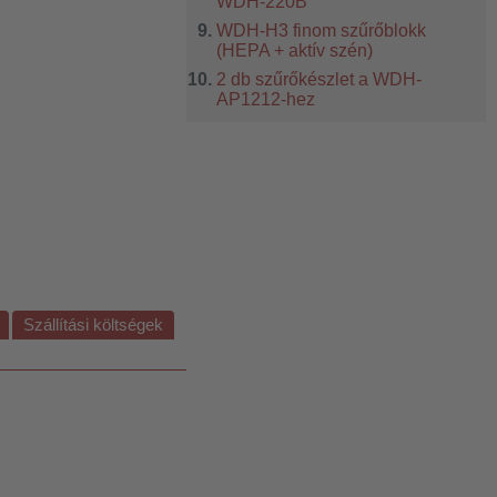
WDH-220B
WDH-H3 finom szűrőblokk
(HEPA + aktív szén)
2 db szűrőkészlet a WDH-
AP1212-hez
Szállítási költségek