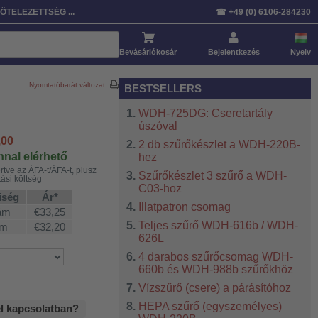
ÖTELEZETTSÉG ...
☎ +49 (0) 6106-284230
Bevásárlókosár
Bejelentkezés
Nyelv
Nyomtatóbarát változat
BESTSELLERS
WDH-725DG: Cseretartály
úszóval
,00
2 db szűrőkészlet a WDH-220B-
nal elérhető
hez
rtve az ÁFA-t/ÁFA-t, plusz
Szűrőkészlet 3 szűrő a WDH-
tási költség
C03-hoz
iség
Ár*
Illatpatron csomag
ám
€33,25
Teljes szűrő WDH-616b / WDH-
ám
€32,20
626L
4 darabos szűrőcsomag WDH-
660b és WDH-988b szűrőkhöz
Vízszűrő (csere) a párásítóhoz
HEPA szűrő (egyszemélyes)
el kapcsolatban?