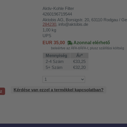
Aktiv-Kohle Filter
4260196719544
Aktobis AG
, Borsigstr. 20, 63110 Rodgau / 
284230
, info@aktobis.de
1,00
kg
UPS
EUR
35,00
Azonnal elérhető
beleértve az ÁFA-t/ÁFA-t, plusz szállítási költség
Mennyiség
Ár*
2-4 Szám
€33,25
5+ Szám
€32,20
Kérdése van ezzel a termékkel kapcsolatban?
oz