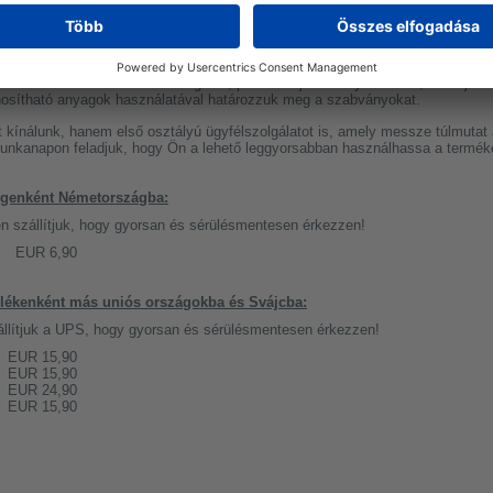
kérjük, használja a következő linket:
WDH Filter
t és a professzionális szabványokat szimbolizálja, amelyet egy olyan márk
 Légtisztítóink és ózongenerátoraink megbízhatóságuk és kiváló minőségük 
örében. Termékeink tartósságával, pontos teljesítményadataival, "GS"-jóv
znosítható anyagok használatával határozzuk meg a szabványokat.
kínálunk, hanem első osztályú ügyfélszolgálatot is, amely messze túlmutat 
nkanapon feladjuk, hogy Ön a lehető leggyorsabban használhassa a termék
ségenként Németországba:
 szállítjuk, hogy gyorsan és sérülésmentesen érkezzen!
EUR 6,90
zülékenként más uniós országokba és Svájcba:
zállítjuk a UPS, hogy gyorsan és sérülésmentesen érkezzen!
EUR 15,90
EUR 15,90
EUR 24,90
EUR 15,90