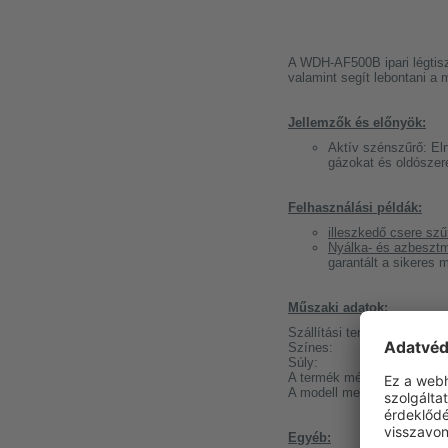
A WDH-AF500B ipari légtisz
valamint segít lebontani a 
Jellemzők és előnyök:
Aktív szénszűrő: Eln
gázokat és oldószer
Felhasználási példák:
illeszkedő csere szű
Nyálka- és azbeszt
garantált a sikeres 
Műszaki adatok:
Szállítási terjedelem:
E
Színes:
G
Súly:
1
A termék mérete (H/W/D):
4
A modell megnevezése:
Egyéb: