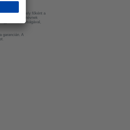
a képvisel, amely főként a
miatt kiváló hírnévnek
áhagyásos biztonságával,
a garancián. A
et.