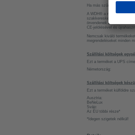
Ha más szűrők is érdeklik, 
A WDH® a masszív minősége
szakkereskedőknél kapható.
örvendenek a szakemberek k
CE-jelölésével és újrahas
Nemcsak kiváló termékeket 
megrendeléseket minden mu
Szállítási költségek egy
Ezt a terméket a UPS címen
Németország:
Szállítási költségek kés
Ezt a terméket külföldre s
Ausztria:
BeNeLux
Svájc
Az EU többi része*
*Idegen szigetek nélkül!