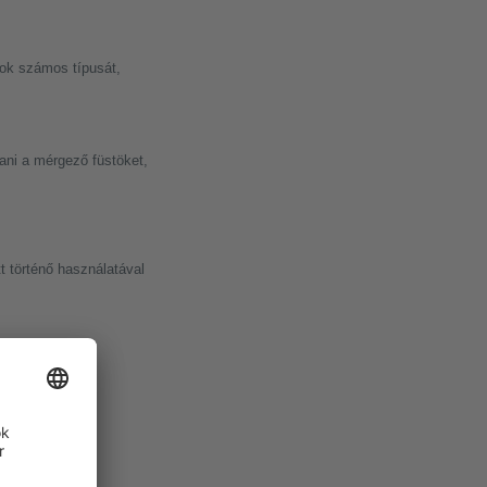
gok számos típusát,
tani a mérgező füstöket,
t történő használatával