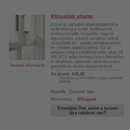
Klímaablak adapter
Ezzel az éghajlati ablakadapterrel a
nyári hőség a múlté. A kifinomult,
professzionális megoldás nagyon
egyszerűen, a keret sérülése nélkül
szerelhető be - ideális bérlakásokhoz
és minden ablaktípushoz. Ez az
adapter még a rendkívül erős, akár 18
000 BTU teljesítményű készülékekhez
is alkalmas, optimális hőelválasztást
További információ
garantál és biztos tartást biztosít.
Az árunk:
€49,00
beleértve az ÁFA-t/ÁFA-t, plusz szállítási
költség
Opciók:
Zustand: Neu
Mennyiség
Elfogyott
Értesítjük Önt, amint a termék
újra raktáron van?
khoz