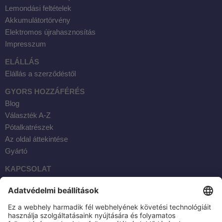
Lemondási feltételek
Akkumulátortörvény
Elektromos újrahasznosítás
Impresszum
ELÁLLÁS
Elállás a szerződéstől
GYORS HOZZÁFÉRÉS
Blog
Választék A-Z
Pótalkatrészek
Az oldal áttekintése
Gyártó
KAPCSOLAT
Facebook
Instagram
YouTube
E-mail