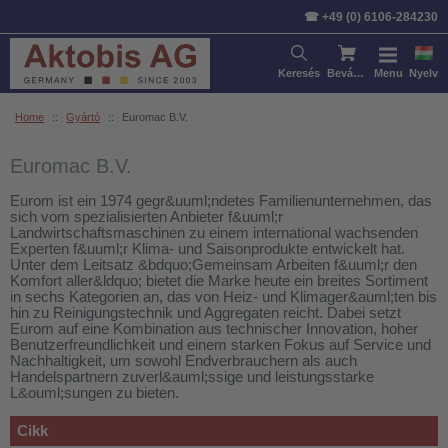
Rendezés:
Cikk
Ár
Szabvá
☎ +49 (0) 6106-284230
Keresés
Bevásárlókosár
Menu
Nyelv
Home
::
Gyártó
::
Euromac B.V.
Euromac B.V.
Eurom ist ein 1974 gegr&uuml;ndetes Familienunternehmen, das
sich vom spezialisierten Anbieter f&uuml;r
Landwirtschaftsmaschinen zu einem international wachsenden
Experten f&uuml;r Klima- und Saisonprodukte entwickelt hat.
Unter dem Leitsatz &bdquo;Gemeinsam Arbeiten f&uuml;r den
Komfort aller&ldquo; bietet die Marke heute ein breites Sortiment
in sechs Kategorien an, das von Heiz- und Klimager&auml;ten bis
hin zu Reinigungstechnik und Aggregaten reicht. Dabei setzt
Eurom auf eine Kombination aus technischer Innovation, hoher
Benutzerfreundlichkeit und einem starken Fokus auf Service und
Nachhaltigkeit, um sowohl Endverbrauchern als auch
Handelspartnern zuverl&auml;ssige und leistungsstarke
L&ouml;sungen zu bieten.
Cikk