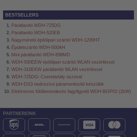
BESTSELLERS
Párátlanító WDH-725DG
Párátlanító WDH-520EB
Nagyméretű építőipari szárító WDH-1200HT
Épületszárító WDH-500AH
Mini párátlanító WDH-898MD
WDH-930EEW építőipari szárító WLAN vezérléssel
WDH-310EKW párátlanító WLAN vezérléssel
WDH-725DG: Cseretartály úszóval
WDH-DS3 nedvszívó páramentesítő készülék
Elektromos fűtőberendezés fagyfigyelő WDH-BGP02 (2kW)
PARTNEREINK