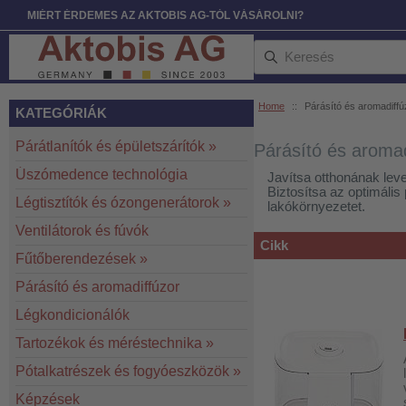
MIÉRT ÉRDEMES AZ AKTOBIS AG-TÓL VÁSÁROLNI?
Home
::
Párásító és aromadiffú
KATEGÓRIÁK
Párátlanítók és épületszárítók
»
Párásító és aromad
Úszómedence technológia
Javítsa otthonának leve
Biztosítsa az optimáli
Légtisztítók és ózongenerátorok
»
lakókörnyezetet.
Ventilátorok és fúvók
Cikk
Fűtőberendezések
»
Párásító és aromadiffúzor
Légkondicionálók
Tartozékok és méréstechnika
»
Pótalkatrészek és fogyóeszközök
»
Képzések