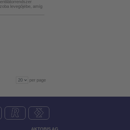
entilátorrendszer
 szoba levegőjébe, amíg
per page
AKTOBIS AG