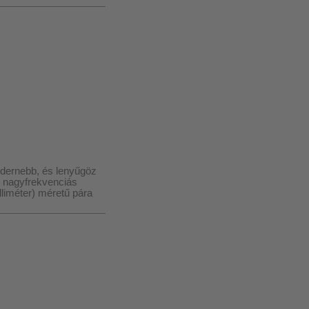
dernebb, és lenyűgöz
s nagyfrekvenciás
liméter) méretű pára