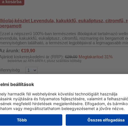
a kosárba
Illóolaj-készlet Levendula, kakukkfű, eukaliptusz, citromfű,
bergamott
Ezzel a népszerű 100%-ban természetes illóolajokat tartalmazó welln
levendula, kakukkfű, eukaliptusz, citromfű, rozmaring és bergamott
mennyiségben található, a természet legjobbjaival a legmagasabb minő
Az árunk:
€19,90
Ajánlott kiskereskedelmi ár (RRP):
€29,00
Megtakarítod 31%
beleértve az ÁFA-t/ÁFA-t, plusz szállítási költség
Mennyiség
a kosárba
Ezüst ion elem (Silver Cube) párásító készülékekhez
Kiváló minőségű ezüstion-elemünk higiénikusan tiszta levegőt biztosí
vízzel való egyszerű érintkezés révén folyamatosan ezüstionokat bo
hatékonyan küzdenek a baktériumok, gombák és vírusok ellen.
Az árunk:
€6,80
beleértve az ÁFA-t/ÁFA-t, plusz szállítási költség