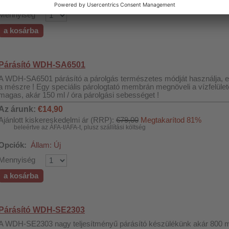
Mennyiség
a kosárba
Párásító WDH-SA6501
A WDH-SA6501 párásító a párolgás természetes módját használja, ez
a mészre ! Egy speciális párologtató membrán megnöveli a vízfelületet
magas, akár 150 ml / óra párolgási sebességet !
Az árunk:
€14,90
Ajánlott kiskereskedelmi ár (RRP):
€79,00
Megtakarítod 81%
beleértve az ÁFA-t/ÁFA-t, plusz szállítási költség
Opciók:
Állam: Új
Mennyiség
a kosárba
Párásító WDH-SE2303
A WDH-SE2303 nagy teljesítményű párásító készülékünk akár 800 ml