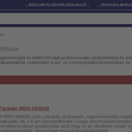
... BIZALOM ÉS ÜGYFÉLSZOLGÁLAT ...
... TÁRSADALMI ELK
zor
iffúzor
gőminőségét és beltéri klímáját professzionális párásítóinkkal és aro
s páratartalmat, csökkentse a por- és szennyeződésrészecskéket, és
Párásító WDH-SK6630
A WDH-SK6630 csúcs párásító ultrahangos, nagyfrekvenciás rezgés 
legkisebb, kb. 1-5 µm (ezredmilliméter) vízgőz részecskékre porlaszt
ventilátorrendszer gondoskodik arról, hogy ez az ultrafinom vízgőz e
szoba levegőjébe, amíg el nem éri a kívánt páratartalmat.