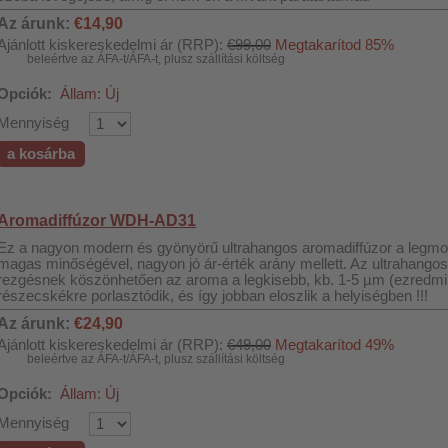
Az árunk:
€14,90
Ajánlott kiskereskedelmi ár (RRP):
€99,00
Megtakarítod 85%
beleértve az ÁFA-t/ÁFA-t, plusz szállítási költség
Opciók:
Állam: Új
Mennyiség
a kosárba
Aromadiffúzor WDH-AD31
Ez a nagyon modern és gyönyörű ultrahangos aromadiffúzor a legmo
magas minőségével, nagyon jó ár-érték arány mellett. Az ultrahango
rezgésnek köszönhetően az aroma a legkisebb, kb. 1-5 µm (ezredmil
részecskékre porlasztódik, és így jobban eloszlik a helyiségben !!!
Az árunk:
€24,90
Ajánlott kiskereskedelmi ár (RRP):
€49,00
Megtakarítod 49%
beleértve az ÁFA-t/ÁFA-t, plusz szállítási költség
Opciók:
Állam: Új
Mennyiség