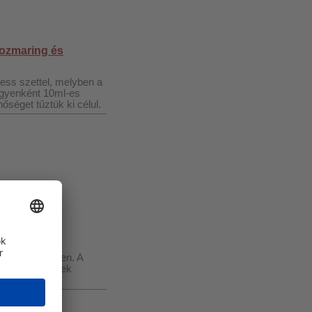
 rozmaring és
ess szettel, melyben a
 egyenként 10ml-es
séget tűztük ki célul.
t a lakóterekben. A
csát ki, amelyek