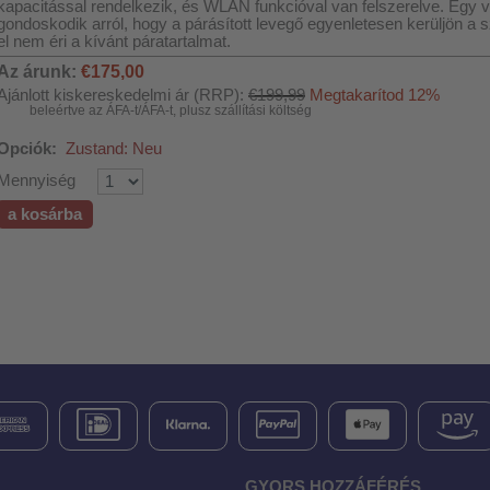
kapacitással rendelkezik, és WLAN funkcióval van felszerelve. Egy v
gondoskodik arról, hogy a párásított levegő egyenletesen kerüljön a
el nem éri a kívánt páratartalmat.
Az árunk:
€175,00
Ajánlott kiskereskedelmi ár (RRP):
€199,99
Megtakarítod 12%
beleértve az ÁFA-t/ÁFA-t, plusz szállítási költség
Opciók:
Zustand: Neu
Mennyiség
a kosárba
GYORS HOZZÁFÉRÉS