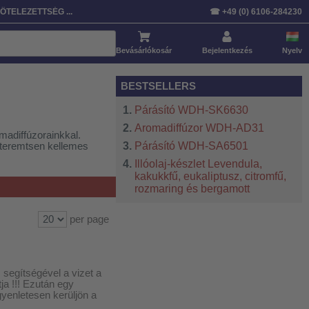
Rendezés:
Cikk
Ár
Szabványosított
ÖTELEZETTSÉG ...
☎ +49 (0) 6106-284230
Bevásárlókosár
Bejelentkezés
Nyelv
BESTSELLERS
Párásító WDH-SK6630
Aromadiffúzor WDH-AD31
madiffúzorainkkal.
Párásító WDH-SA6501
 teremtsen kellemes
Illóolaj-készlet Levendula,
kakukkfű, eukaliptusz, citromfű,
rozmaring és bergamott
per page
segítségével a vizet a
ja !!! Ezután egy
gyenletesen kerüljön a