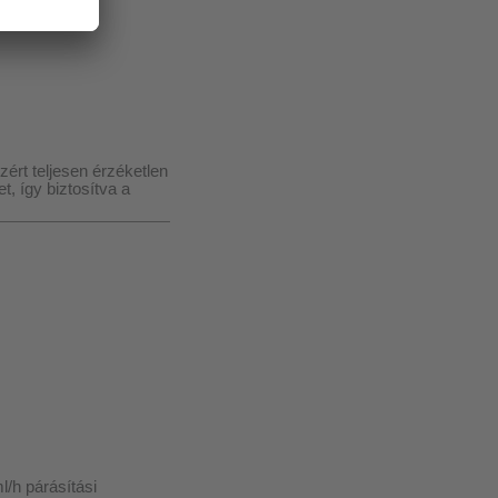
ért teljesen érzéketlen
, így biztosítva a
/h párásítási