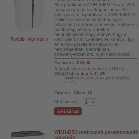
Mini párátlanító WDH-898MD max. 750
ml/nap párátlanítási kapacitással. Az
intelligens mini párátlanító WDH-898MD
Peltier kondenzációs technológiát
alkalmaz (kompresszor nélküli Peltier-elv,
hűtőközeg nélkül). Ennek a
technológiának nagy előnye, hogy a
További információ
készülék kicsi, csendes és könnyű. Így
ez a mini párátlanító nagyon kis
helyiségekben, kamrákban,
szekrényekben stb. is jól használható !
Az árunk:
€75,00
Ajánlott kiskereskedelmi ár (RRP):
€99,00
Megtakarítod 24%
beleértve az ÁFA-t/ÁFA-t, plusz szállítási
költség
Opciók:
Állam: Új
Mennyiség
a kosárba
WDH-DS3 nedvszívó páramentesítő
hoz
készülék