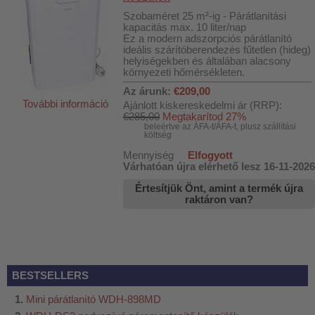
Szobaméret 25 m²-ig - Párátlanítási
kapacitás max. 10 liter/nap
Ez a modern adszorpciós párátlanító
ideális szárítóberendezés fűtetlen (hideg)
helyiségekben és általában alacsony
környezeti hőmérsékleten.
Az árunk:
€209,00
További információ
Ajánlott kiskereskedelmi ár (RRP):
€285,00
Megtakarítod 27%
beleértve az ÁFA-t/ÁFA-t, plusz szállítási
költség
Mennyiség
Elfogyott
Várhatóan újra elérhető lesz 16-11-2026
Értesítjük Önt, amint a termék újra
raktáron van?
BESTSELLERS
Mini párátlanító WDH-898MD