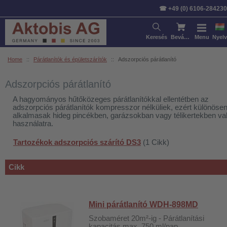
Rendezés:
Cikk
Ár
Szabvá
☎ +49 (0) 6106-284230
Keresés
Bevásárlókosár
Menu
Nyelv
Home
::
Párátlanítók és épületszárítók
::
Adszorpciós párátlanító
Adszorpciós párátlanító
A hagyományos hűtőközeges párátlanítókkal ellentétben az
adszorpciós párátlanítók kompresszor nélküliek, ezért különöse
alkalmasak hideg pincékben, garázsokban vagy télikertekben va
használatra.
Tartozékok adszorpciós szárító DS3
(1 Cikk)
Cikk
Mini párátlanító WDH-898MD
Szobaméret 20m²-ig - Párátlanítási
kapacitás max. 750 ml/nap