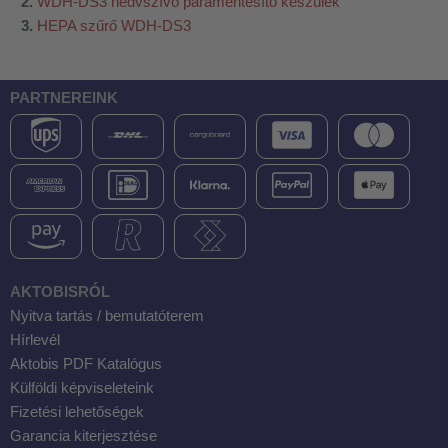
WDH-DS3 nedvszívó páramentesítő készülék
HEPA szűrő WDH-DS3
PARTNEREINK
AKTOBISRÓL
Nyitva tartás / bemutatóterem
Hírlevél
Aktobis PDF Katalógus
Külföldi képviseleteink
Fizetési lehetőségek
Garancia kiterjesztése