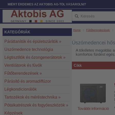
MIÉRT ÉRDEMES AZ AKTOBIS AG-TÓL VÁSÁROLNI?
Home
::
Fűtőberendezések
::
KATEGÓRIÁK
Párátlanítók és épületszárítók
»
Úszómedencei hősz
Úszómedence technológia
A tökéletes megoldás a
komfortos fürdést egés
Légtisztítók és ózongenerátorok
»
Ventilátorok és fúvók
Cikk
Fűtőberendezések
»
Párásító és aromadiffúzor
Légkondicionálók
Tartozékok és méréstechnika
»
Pótalkatrészek és fogyóeszközök
»
További információ
Képzések