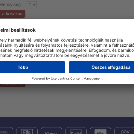
Mennyiség
a kosárba
GEPAC13XR úszómedence hőszivattyú
A GEPAC-XR termékcsalád készülékei jelenleg a piacon elérhető l
hatékonyságúak. Ennek oka, hogy TURBO+ üzemmóddal, valamint a 
invertertechnológia szoftveres és hardveres optimalizálásával vannak
Az árunk:
€1.999,00
beleértve az ÁFA-t/ÁFA-t, plusz szállítási költség
Mennyiség
a kosárba