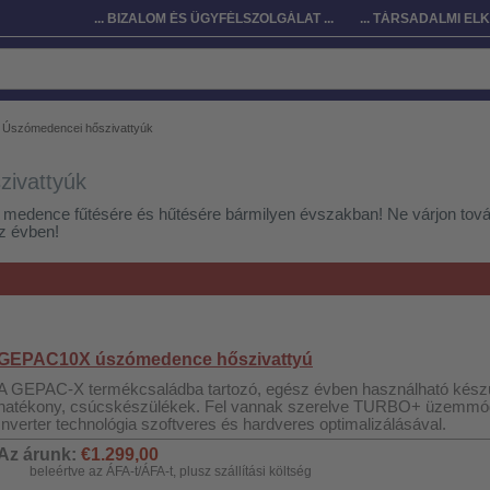
... BIZALOM ÉS ÜGYFÉLSZOLGÁLAT ...
... TÁRSADALMI ELK
Úszómedencei hőszivattyúk
ivattyúk
 medence fűtésére és hűtésére bármilyen évszakban! Ne várjon tová
z évben!
GEPAC10X úszómedence hőszivattyú
A GEPAC-X termékcsaládba tartozó, egész évben használható készü
hatékony, csúcskészülékek. Fel vannak szerelve TURBO+ üzemmódda
Inverter technológia szoftveres és hardveres optimalizálásával.
Az árunk:
€1.299,00
beleértve az ÁFA-t/ÁFA-t, plusz szállítási költség