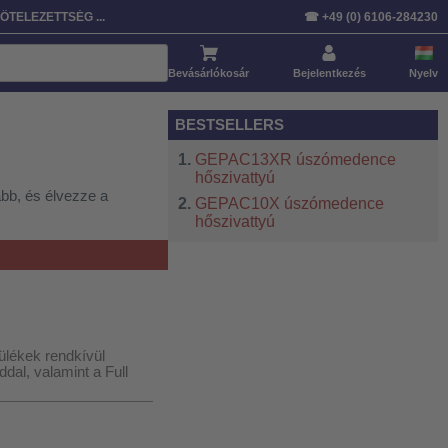
Rendezés:
Cikk
Ár
Szabványosított
ÖTELEZETTSÉG ...
☎ +49 (0) 6106-284230
Bevásárlókosár
Bejelentkezés
Nyelv
BESTSELLERS
GEPAC13XR úszómedence
hőszivattyú
bb, és élvezze a
GEPAC10X úszómedence
hőszivattyú
lékek rendkívül
l, valamint a Full